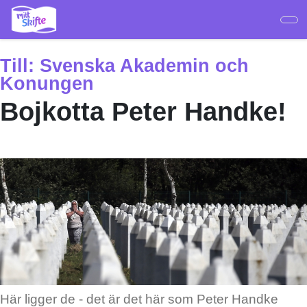
Hoppa
till
huvudinnehåll
Till:
Svenska Akademin och
Konungen
Bojkotta Peter Handke!
Här ligger de - det är det här som Peter Handke