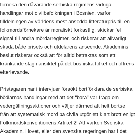
förneka den dåvarande serbiska regimens vidriga
handlingar mot civilbefolkningen i Bosnien, varför
tilldelningen av världens mest ansedda litteraturpris till en
folkmordsförnekare är moraliskt förkastlig, skickar fel
signal till andra mördarregimer, och riskerar att allvarligt
skada både prisets och utdelarens anseende. Akademins
beslut riskerar också att för alltid betraktas som ett
kränkande slag i ansiktet på det bosniska folket och offrens
efterlevande.
Pristagaren har i intervjuer försökt bortförklara de serbiska
bödlarnas handlingar med att det "bara" var fråga om
vedergällningsaktioner och väljer därmed att helt bortse
från att systematisk mord på civila utgör ett klart brott enligt
Folkmordskonventionens Artikel 2! Att varken Svenska
Akademin, Hovet, eller den svenska regeringen har i det