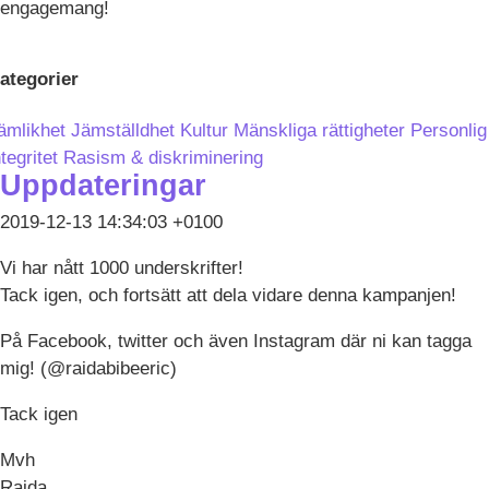
engagemang!
ategorier
ämlikhet
Jämställdhet
Kultur
Mänskliga rättigheter
Personlig
ntegritet
Rasism & diskriminering
Uppdateringar
2019-12-13 14:34:03 +0100
Vi har nått 1000 underskrifter!
Tack igen, och fortsätt att dela vidare denna kampanjen!
På Facebook, twitter och även Instagram där ni kan tagga
mig! (@raidabibeeric)
Tack igen
Mvh
Raida