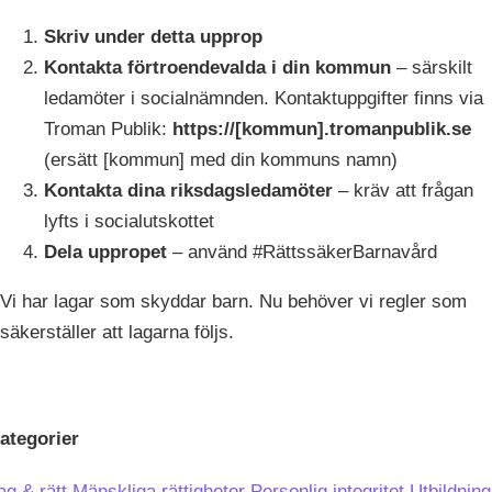
Skriv under detta upprop
Kontakta förtroendevalda i din kommun
– särskilt
ledamöter i socialnämnden. Kontaktuppgifter finns via
Troman Publik:
https://[kommun].tromanpublik.se
(ersätt [kommun] med din kommuns namn)
Kontakta dina riksdagsledamöter
– kräv att frågan
lyfts i socialutskottet
Dela uppropet
– använd #RättssäkerBarnavård
Vi har lagar som skyddar barn. Nu behöver vi regler som
säkerställer att lagarna följs.
ategorier
ag & rätt
Mänskliga rättigheter
Personlig integritet
Utbildning