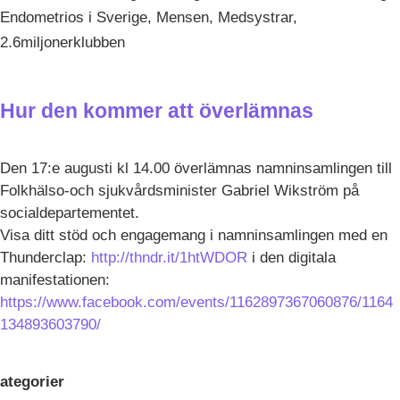
Endometrios i Sverige, Mensen, Medsystrar,
2.6miljonerklubben
Hur den kommer att överlämnas
Den 17:e augusti kl 14.00 överlämnas namninsamlingen till
Folkhälso-och sjukvårdsminister Gabriel Wikström på
socialdepartementet.
Visa ditt stöd och engagemang i namninsamlingen med en
Thunderclap:
http://thndr.it/1htWDOR
i den digitala
manifestationen:
https://www.facebook.com/events/1162897367060876/1164
134893603790/
ategorier