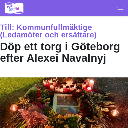
Hoppa
till
huvudinnehåll
Till:
Kommunfullmäktige
(Ledamöter och ersättare)
Döp ett torg i Göteborg
efter Alexei Navalnyj