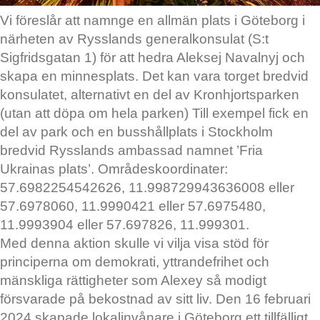
Vi föreslår att namnge en allmän plats i Göteborg i
närheten av Rysslands generalkonsulat (S:t
Sigfridsgatan 1) för att hedra Aleksej Navalnyj och
skapa en minnesplats. Det kan vara torget bredvid
konsulatet, alternativt en del av Kronhjortsparken
(utan att döpa om hela parken) Till exempel fick en
del av park och en busshållplats i Stockholm
bredvid Rysslands ambassad namnet ’Fria
Ukrainas plats’. Områdeskoordinater:
57.6982254542626, 11.998729943636008 eller
57.6978060, 11.9990421 eller 57.6975480,
11.9993904 eller 57.697826, 11.999301.
Med denna aktion skulle vi vilja visa stöd för
principerna om demokrati, yttrandefrihet och
mänskliga rättigheter som Alexey så modigt
försvarade på bekostnad av sitt liv. Den 16 februari
2024 skapade lokalinvånare i Göteborg ett tillfälligt