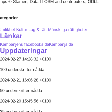
aps © Stamen; Data © OSM and contributors, ODbL
ategorier
ämlikhet
Kultur
Lag & rätt
Mänskliga rättigheter
Länkar
Kampanjens facebooksida
Kampanjsida
Uppdateringar
2024-02-27 14:28:32 +0100
100 underskrifter nådda
2024-02-21 16:06:28 +0100
50 underskrifter nådda
2024-02-20 15:45:56 +0100
25 underskrifter nådda