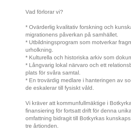
Vad förlorar vi?
* Ovärderlig kvalitativ forskning och kuns
migrationens påverkan på samhället.
* Utbildningsprogram som motverkar fragm
urholkning.
* Kulturella och historiska arkiv som doku
* Långvarig lokal närvaro och ett relatio
plats för svåra samtal.
* En trovärdig medlare i hanteringen av socia
de eskalerar till fysiskt våld.
Vi kräver att kommunfullmäktige i Botkyrka a
finansiering för fortsatt drift för denna u
omfattning bidragit till Botkyrkas kunskap
tre årtionden.