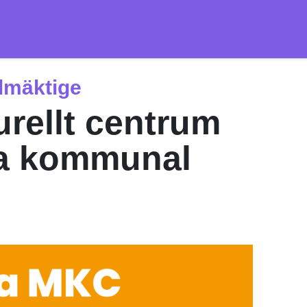
lmäktige
rellt centrum
pa kommunal