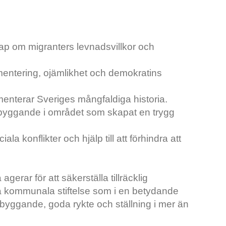
kap om migranters levnadsvillkor och
entering, ojämlikhet och demokratins
menterar Sveriges mångfaldiga historia.
nsbyggande i området som skapat en trygg
la konflikter och hjälp till att förhindra att
gerar för att säkerställa tillräcklig
nika kommunala stiftelse som i en betydande
sbyggande, goda rykte och ställning i mer än