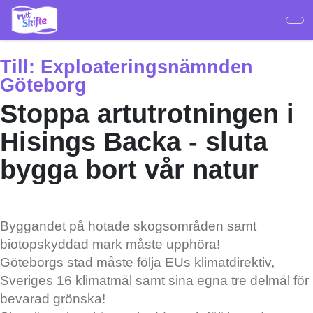
Hoppa
till
huvudinnehåll
Till:
Exploateringsnämnden
Göteborg
Stoppa artutrotningen i
Hisings Backa - sluta
bygga bort vår natur
Byggandet på hotade skogsområden samt
biotopskyddad mark måste upphöra!
Göteborgs stad måste följa EUs klimatdirektiv,
Sveriges 16 klimatmål samt sina egna tre delmål för
bevarad grönska!