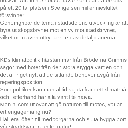
buskar. Utrotningshotade lavar som bara återsetts
på ett 20 tal platser i Sverige sen millennieskiftet
försvinner.
Genomgripande tema i stadsdelens utveckling är att
byta ut skogsbrynet mot en vy mot stadsbrynet,
vilket man även uttrycker i en av detaljplanerna.
KDs klimatpolitik härstammar från Bröderna Grimms
sagor med hotet från den stora stygga vargen och
det är inget nytt att de sittande behöver avgå från
regeringsposition.
Som politiker kan man alltid skjuta fram ett klimatmål
och i efterhand har alla varit lite naiva.
Men ni som utlovar att gå naturen till mötes, var är
ert engagemang nu?
Håll era löften till medborgarna och sluta bygga bort
vår skyddsvärda unika natur!