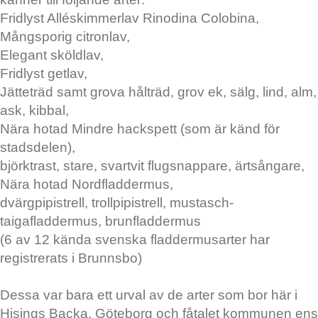
Fridlyst Alléskimmerlav Rinodina Colobina,
Mångsporig citronlav,
Elegant sköldlav,
Fridlyst getlav,
Jätteträd samt grova hålträd, grov ek, sälg, lind, alm,
ask, kibbal,
Nära hotad Mindre hackspett (som är känd för
stadsdelen),
björktrast, stare, svartvit flugsnappare, ärtsångare,
Nära hotad Nordfladdermus,
dvärgpipistrell, trollpipistrell, mustasch-
taigafladdermus, brunfladdermus
(6 av 12 kända svenska fladdermusarter har
registrerats i Brunnsbo)
Dessa var bara ett urval av de arter som bor här i
Hisings Backa, Göteborg och fåtalet kommunen ens