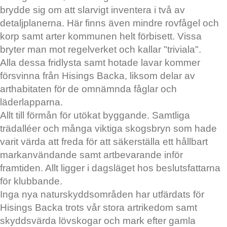
brydde sig om att slarvigt inventera i två av
detaljplanerna. Här finns även mindre rovfågel och
korp samt arter kommunen helt förbisett. Vissa
bryter man mot regelverket och kallar "triviala".
Alla dessa fridlysta samt hotade lavar kommer
försvinna från Hisings Backa, liksom delar av
arthabitaten för de omnämnda fåglar och
läderlapparna.
Allt till förmån för utökat byggande. Samtliga
trädalléer och många viktiga skogsbryn som hade
varit värda att freda för att säkerställa ett hållbart
markanvändande samt artbevarande inför
framtiden. Allt ligger i dagsläget hos beslutsfattarna
för klubbande.
Inga nya naturskyddsområden har utfärdats för
Hisings Backa trots vår stora artrikedom samt
skyddsvärda lövskogar och mark efter gamla