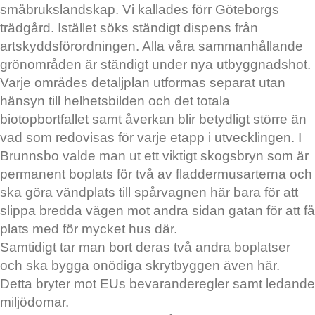
småbrukslandskap. Vi kallades förr Göteborgs
trädgård. Istället söks ständigt dispens från
artskyddsförordningen. Alla våra sammanhållande
grönområden är ständigt under nya utbyggnadshot.
Varje områdes detaljplan utformas separat utan
hänsyn till helhetsbilden och det totala
biotopbortfallet samt åverkan blir betydligt större än
vad som redovisas för varje etapp i utvecklingen. I
Brunnsbo valde man ut ett viktigt skogsbryn som är
permanent boplats för två av fladdermusarterna och
ska göra vändplats till spårvagnen här bara för att
slippa bredda vägen mot andra sidan gatan för att få
plats med för mycket hus där.
Samtidigt tar man bort deras två andra boplatser
och ska bygga onödiga skrytbyggen även här.
Detta bryter mot EUs bevaranderegler samt ledande
miljödomar.