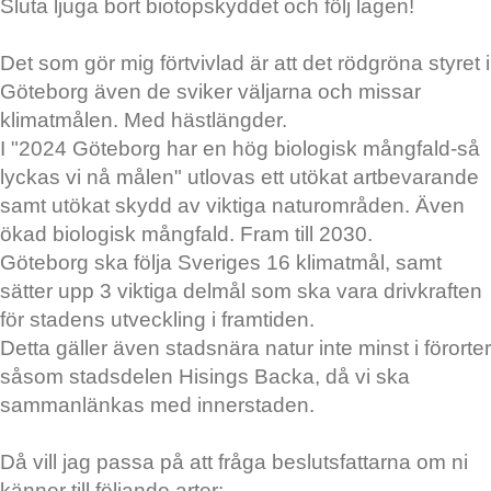
Sluta ljuga bort biotopskyddet och följ lagen!
Det som gör mig förtvivlad är att det rödgröna styret i
Göteborg även de sviker väljarna och missar
klimatmålen. Med hästlängder.
I "2024 Göteborg har en hög biologisk mångfald-så
lyckas vi nå målen" utlovas ett utökat artbevarande
samt utökat skydd av viktiga naturområden. Även
ökad biologisk mångfald. Fram till 2030.
Göteborg ska följa Sveriges 16 klimatmål, samt
sätter upp 3 viktiga delmål som ska vara drivkraften
för stadens utveckling i framtiden.
Detta gäller även stadsnära natur inte minst i förorter
såsom stadsdelen Hisings Backa, då vi ska
sammanlänkas med innerstaden.
Då vill jag passa på att fråga beslutsfattarna om ni
känner till följande arter: