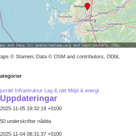
aps © Stamen; Data © OSM and contributors, ODbL
ategorier
jurrätt
Infrastruktur
Lag & rätt
Miljö & energi
Uppdateringar
2025-11-05 19:32:19 +0100
50 underskrifter nådda
2025-11-04 08:31:37 +0100