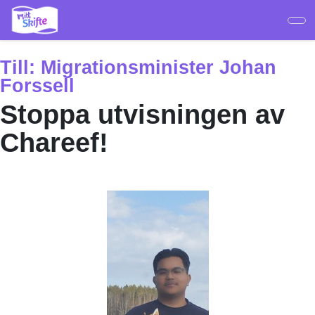
Hoppa
till
huvudinnehåll
Till:
Migrationsminister Johan
Forssell
Stoppa utvisningen av
Chareef!