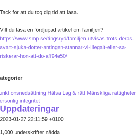
Tack för att du tog dig tid att läsa.
Vill du läsa en fördjupad artikel om familjen?
https://www.smp.se/tingsryd/familjen-utvisas-trots-deras-
svart-sjuka-dotter-antingen-stannar-vi-illegalt-eller-sa-
riskerar-hon-att-do-aff94e50/
ategorier
unktionsnedsättning
Hälsa
Lag & rätt
Mänskliga rättigheter
ersonlig integritet
Uppdateringar
2023-01-27 22:11:59 +0100
1,000 underskrifter nådda