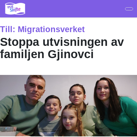
Hoppa
till
huvudinnehåll
Till:
Migrationsverket
Stoppa utvisningen av
familjen Gjinovci