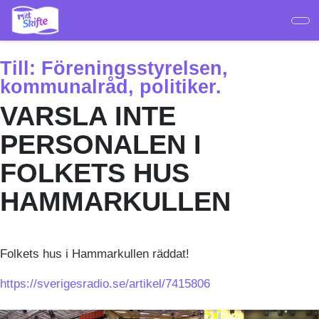
Hoppa
till
huvudinnehåll
Till:
Föreningsstyrelsen,
kommunalråd, politiker.
VARSLA INTE
PERSONALEN I
FOLKETS HUS
HAMMARKULLEN
Folkets hus i Hammarkullen räddat!
https://sverigesradio.se/artikel/7415806