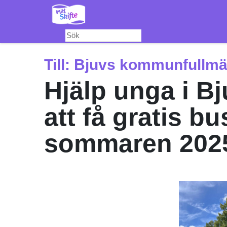
Hoppa
till
huvudinnehåll
Till:
Bjuvs kommunfullmä
Hjälp unga i 
att få gratis bus
sommaren 202