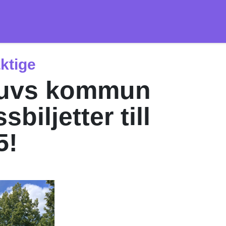
ktige
Bjuvs kommun
sbiljetter till
5!