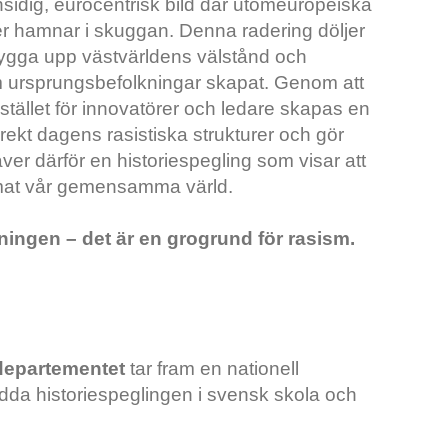
nsidig, eurocentrisk bild där utomeuropeiska
er hamnar i skuggan. Denna radering döljer
bygga upp västvärldens välstånd och
om ursprungsbefolkningar skapat. Genom att
stället för innovatörer och ledare skapas en
ekt dagens rasistiska strukturer och gör
äver därför en historiespegling som visar att
rmat vår gemensamma värld.
rivningen – det är en grogrund för rasism.
departementet
tar fram en nationell
edda historiespeglingen i svensk skola och