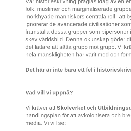
Vår historieskrivning präglas idag av en e
folk, muslimer och marginaliserade grupp
mörkhyade människors centrala roll i att 
ignorerar de avancerade civilisationer s
framställa dessa grupper som bipersoner i
skev världsbild. Denna okunskap göder dir
det lättare att sätta grupp mot grupp. Vi kr
hela mänskligheten har varit med och fo
Det här är inte bara ett fel i historiesk
Vad vill vi uppnå?
Vi kräver att
Skolverket
och
Utbildnings
handlingsplan för att avkolonisera och br
media. Vi vill se: