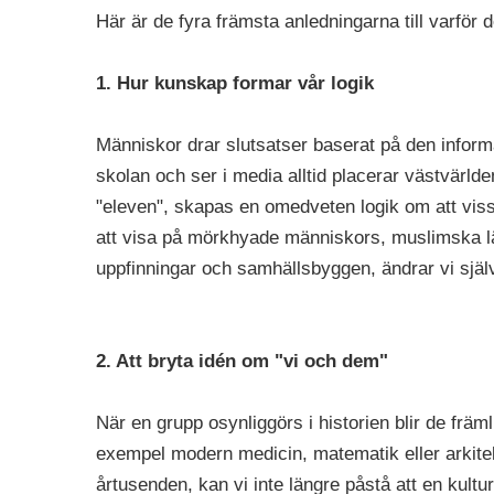
Här är de fyra främsta anledningarna till varför 
1. Hur kunskap formar vår logik
Människor drar slutsatser baserat på den informati
skolan och ser i media alltid placerar västvärl
"eleven", skapas en omedveten logik om att viss
att visa på mörkhyade människors, muslimska l
uppfinningar och samhällsbyggen, ändrar vi själ
2. Att bryta idén om "vi och dem"
När en grupp osynliggörs i historien blir de främli
exempel modern medicin, matematik eller arkitekt
årtusenden, kan vi inte längre påstå att en kultur 