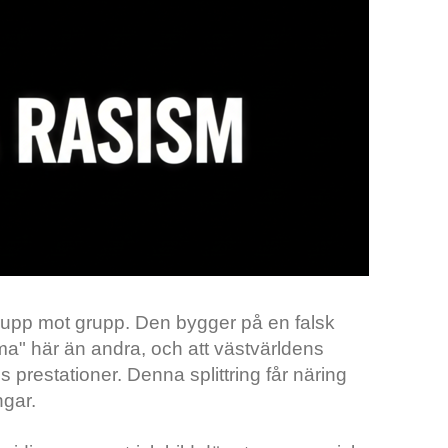
 grupp mot grupp. Den bygger på en falsk
a" här än andra, och att västvärldens
 prestationer. Denna splittring får näring
ngar.