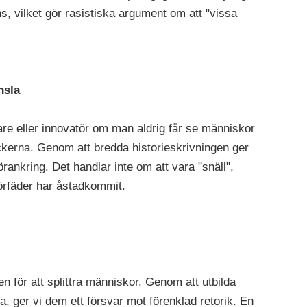
ns, vilket gör rasistiska argument om att "vissa
nsla
dare eller innovatör om man aldrig får se människor
öckerna. Genom att bredda historieskrivningen ger
förankring. Det handlar inte om att vara "snäll",
förfäder har åstadkommit.
en för att splittra människor. Genom att utbilda
a, ger vi dem ett försvar mot förenklad retorik. En