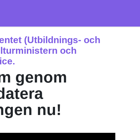
ntet (Utbildnings- och
ulturministern och
ice.
sm genom
datera
ingen nu!