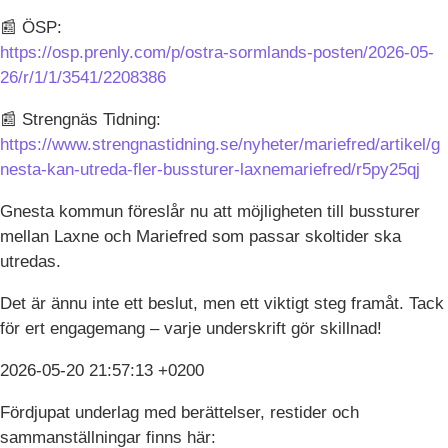
📰 ÖSP:
https://osp.prenly.com/p/ostra-sormlands-posten/2026-05-
26/r/1/1/3541/2208386
📰 Strengnäs Tidning:
https://www.strengnastidning.se/nyheter/mariefred/artikel/g
nesta-kan-utreda-fler-bussturer-laxnemariefred/r5py25qj
Gnesta kommun föreslår nu att möjligheten till bussturer
mellan Laxne och Mariefred som passar skoltider ska
utredas.
Det är ännu inte ett beslut, men ett viktigt steg framåt. Tack
för ert engagemang – varje underskrift gör skillnad!
2026-05-20 21:57:13 +0200
Fördjupat underlag med berättelser, restider och
sammanställningar finns här: