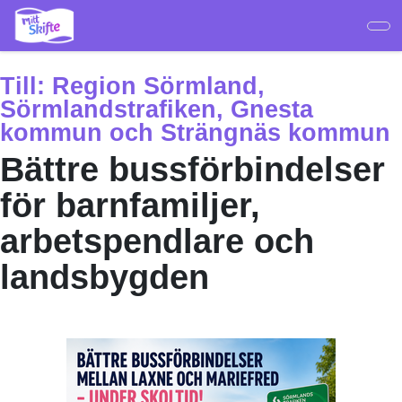
Hoppa
till
huvudinnehåll
Till:
Region Sörmland,
Sörmlandstrafiken, Gnesta
kommun och Strängnäs kommun
Bättre bussförbindelser
för barnfamiljer,
arbetspendlare och
landsbygden