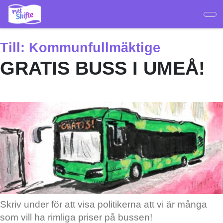
Hoppa
till
huvudinnehåll
Till:
Kommunfullmäktige
GRATIS BUSS I UMEÅ!
Skriv under för att visa politikerna att vi är många
som vill ha rimliga priser på bussen!