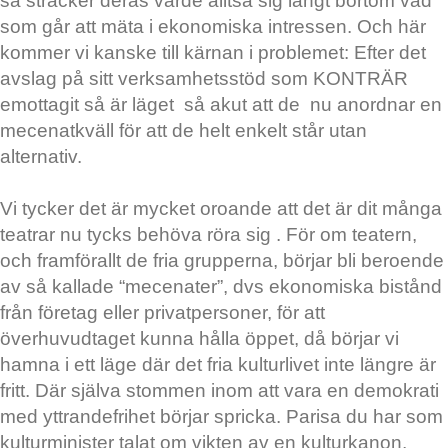
så sträcker deras värde alltså sig långt bortom vad
som går att mäta i ekonomiska intressen. Och här
kommer vi kanske till kärnan i problemet: Efter det
avslag på sitt verksamhetsstöd som KONTRÄR
emottagit så är läget så akut att de nu anordnar en
mecenatkväll för att de helt enkelt står utan
alternativ.
Vi tycker det är mycket oroande att det är dit många
teatrar nu tycks behöva röra sig . För om teatern,
och framförallt de fria grupperna, börjar bli beroende
av så kallade “mecenater”, dvs ekonomiska bistånd
från företag eller privatpersoner, för att
överhuvudtaget kunna hålla öppet, då börjar vi
hamna i ett läge där det fria kulturlivet inte längre är
fritt. Där själva stommen inom att vara en demokrati
med yttrandefrihet börjar spricka. Parisa du har som
kulturminister talat om vikten av en kulturkanon,