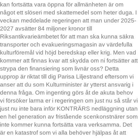
kan fortsätta vara öppna för allmänheten är om
något ett slöseri med skattemedel som heter duga. I
veckan meddelade regeringen att man under 2025-
2027 avsätter 84 miljoner kronor till
Riksantikvarieämbetet för att man ska kunna säkra
transporter och evakueringsmagasin av värdefulla
kulturföremål vid höjd beredskap eller krig. Men vad
kommer att finnas kvar att skydda om ni fortsätter att
strypa den finansiering som livnär oss? Detta
upprop är riktat till dig Parisa Liljestrand eftersom vi
anser att du som Kulturminister är ytterst ansvarig i
denna fråga. Om ingenting görs åt de akuta behov
vi försöker larma er i regeringen om just nu så står vi
just nu inte bara inför KONTRÄRS nedläggning utan
en hel generation av fristående scenkonstnärer som
inte kommer kunna fortsätta vara verksamma. Det
är en katastrof som vi alla behöver hjälpas åt att