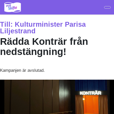
Hoppa
till
huvudinnehåll
Till:
Kulturminister Parisa
Liljestrand
Rädda Konträr från
nedstängning!
Kampanjen är avslutad.