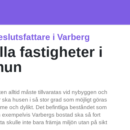
eslutsfattare i Varberg
la fastigheter i
mun
kten alltid måste tillvaratas vid nybyggen och
r ska husen i så stor grad som möjligt göras
me och dylikt. Det befintliga beståndet som
 exempelvis Varbergs bostad ska så fort
a skulle inte bara främja miljön utan på sikt