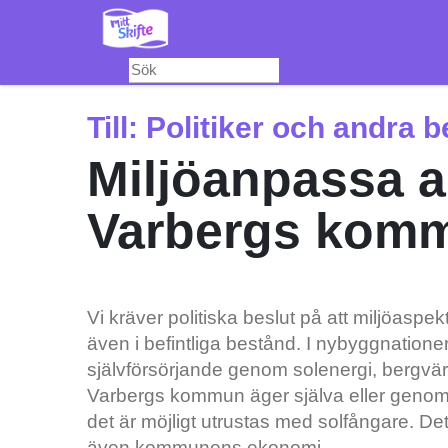
Hoppa
till
huvudinnehåll
Till:
Politiker och andra b
Miljöanpassa al
Varbergs kom
Vi kräver politiska beslut på att miljöaspe
även i befintliga bestånd. I nybyggnatione
självförsörjande genom solenergi, bergvär
Varbergs kommun äger själva eller genom
det är möjligt utrustas med solfångare. Dett
även kommunens ekonomi.