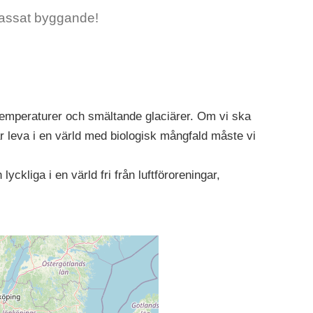
npassat byggande!
temperaturer och smältande glaciärer. Om vi ska
r leva i en värld med biologisk mångfald måste vi
yckliga i en värld fri från luftföroreningar,