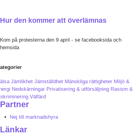
Hur den kommer att överlämnas
Kom på protesterna den 9 april - se facebooksida och
hemsida
ategorier
älsa
Jämlikhet
Jämställdhet
Mänskliga rättigheter
Miljö &
nergi
Nedskärningar
Privatisering & utförsäljning
Rasism &
iskriminering
Välfärd
Partner
Nej till marknadshyra
Länkar