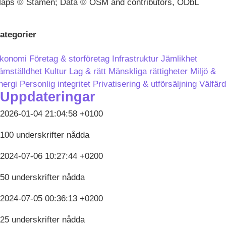
aps © Stamen; Data © OSM and contributors, ODbL
ategorier
konomi
Företag & storföretag
Infrastruktur
Jämlikhet
ämställdhet
Kultur
Lag & rätt
Mänskliga rättigheter
Miljö &
nergi
Personlig integritet
Privatisering & utförsäljning
Välfärd
Uppdateringar
2026-01-04 21:04:58 +0100
100 underskrifter nådda
2024-07-06 10:27:44 +0200
50 underskrifter nådda
2024-07-05 00:36:13 +0200
25 underskrifter nådda