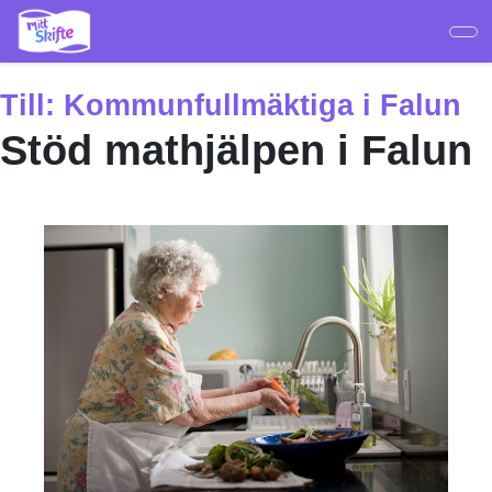
Hoppa
till
huvudinnehåll
Till:
Kommunfullmäktiga i Falun
Stöd mathjälpen i Falun