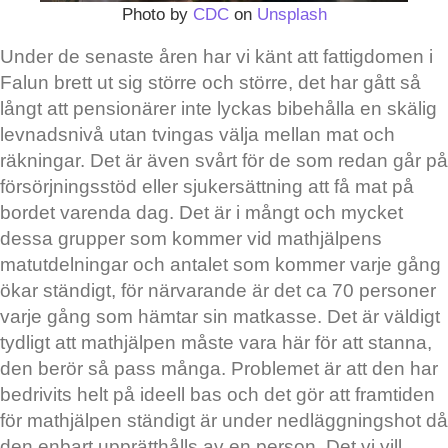
Photo by
CDC
on
Unsplash
Under de senaste åren har vi känt att fattigdomen i
Falun brett ut sig större och större, det har gått så
långt att pensionärer inte lyckas bibehålla en skälig
levnadsnivå utan tvingas välja mellan mat och
räkningar. Det är även svårt för de som redan går på
försörjningsstöd eller sjukersättning att få mat på
bordet varenda dag. Det är i mångt och mycket
dessa grupper som kommer vid mathjälpens
matutdelningar och antalet som kommer varje gång
ökar ständigt, för närvarande är det ca 70 personer
varje gång som hämtar sin matkasse. Det är väldigt
tydligt att mathjälpen måste vara här för att stanna,
den berör så pass många. Problemet är att den har
bedrivits helt på ideell bas och det gör att framtiden
för mathjälpen ständigt är under nedläggningshot då
den enbart upprätthålls av en person. Det vi vill