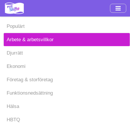
Hoppa
till
huvudinnehåll
Populärt
Arbete & arbetsvillkor
Djurrätt
Ekonomi
Företag & storföretag
Funktionsnedsättning
Hälsa
HBTQ