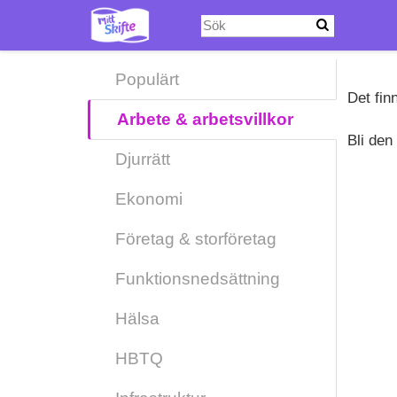
Hoppa
till
huvudinnehåll
Populärt
Det fin
Arbete & arbetsvillkor
Bli den
Djurrätt
Ekonomi
Företag & storföretag
Funktionsnedsättning
Hälsa
HBTQ