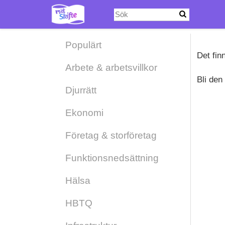
Hoppa
till
huvudinnehåll
Populärt
Det fin
Arbete & arbetsvillkor
Bli den
Djurrätt
Ekonomi
Företag & storföretag
Funktionsnedsättning
Hälsa
HBTQ