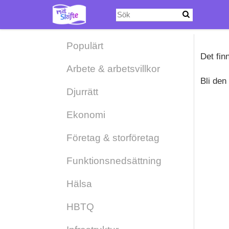
Hoppa
till
huvudinnehåll
Populärt
Det fin
Arbete & arbetsvillkor
Bli den
Djurrätt
Ekonomi
Företag & storföretag
Funktionsnedsättning
Hälsa
HBTQ