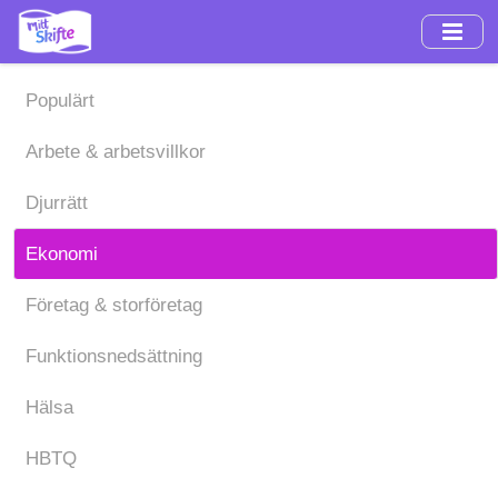
Hoppa
till
huvudinnehåll
Populärt
Arbete & arbetsvillkor
Djurrätt
Ekonomi
Företag & storföretag
Funktionsnedsättning
Hälsa
HBTQ