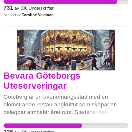
731
av
800
Underskrifter
Caroline Vestman
Skapad av
Bevara Göteborgs
Uteserveringar
Göteborg är en evenemangsstad med en
blomstrande restaurangkultur som skapar en
oslagbar atmosfär året runt. Stadens identitet
vilar på dess möjlighet att erbjuda både invånare
och besökare en levande och inbjudande
126