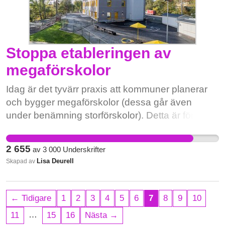
säkerställa att Jonsered inte glöms bort under
renoveringsperioden. Vi förstår att arbetet måste
utföras, men det måste göras med respekt för
alla de människor som påverkas.
Stoppa etableringen av
megaförskolor
Idag är det tyvärr praxis att kommuner planerar
och bygger megaförskolor (dessa går även
under benämning storförskolor). Detta är förstås
vansinne och vi - föräldrar, pedagoger och andra
- måste gå samman och säga stopp till denna
2 655
av
3 000
Underskrifter
utveckling. Alla barn har rätt till en god och
Lisa Deurell
Skapad av
hälsosam uppväxtmiljö! OBS! Efter att du skrivit
under (och ev valt att dela kampanjen vidare) ser
vi gärna att du också skriver din åsikt, eller ett
← Tidigare
1
2
3
4
5
6
7
8
9
10
vittnesmål ifall du har personliga erfarenheter från
…
11
15
16
Nästa →
megaförskolor. Tack på förhand! Läs mer: