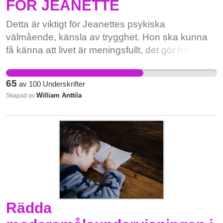
FÖR JEANETTE
Detta är viktigt för Jeanettes psykiska
välmående, känsla av trygghet. Hon ska kunna
få känna att livet är meningsfullt, det gör hon när
hon får träffa sin syster som hon vill fira allt med!
65
av
100
Underskrifter
William Anttila
Skapad av
Rädda