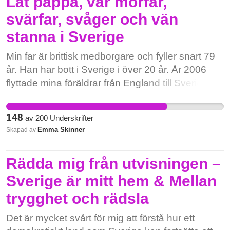
Låt pappa, vår morfar,
utbildningssituation innan beslut fattas och
svärfar, svåger och vän
genomförs.
stanna i Sverige
Min far är brittisk medborgare och fyller snart 79
år. Han har bott i Sverige i över 20 år. År 2006
flyttade mina föräldrar från England till Sverige för
att vara närmare sin familj och för att bygga upp
sitt liv här hos oss. Sverige blev deras hem.
148
av
200
Underskrifter
Tyvärr dog min mor 2017. Hon är begravd i Åmål
Emma Skinner
Skapad av
– staden som är en stor del av hans liv och
historia, samt hans hem. Efter Brexit ansökte min
Rädda mig från utvisningen –
far för sent om ett nytt permanent
uppehållstillstånd. Orsaken till förseningen var
Sverige är mitt hem & Mellan
bland annat allvarlig sjukdom och sorg. Han
trygghet och rädsla
hade fått cancer och kämpade med förlusten av
sin fru. Min far hade tidigare beviljats ​​permanent
Det är mycket svårt för mig att förstå hur ett
uppehållsrätt av myndigheterna, men detta drogs