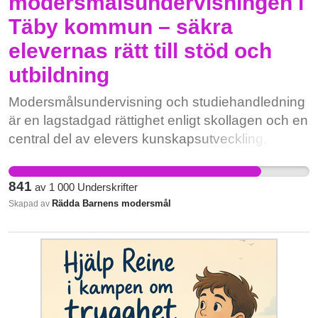
modersmålsundervisningen i
Täby kommun – säkra
elevernas rätt till stöd och
utbildning
Modersmålsundervisning och studiehandledning
är en lagstadgad rättighet enligt skollagen och en
central del av elevers kunskapsutveckling,
språkprogression och identitetsutveckling. För
många elever är modersmålet avgörande för att
841
av
1 000
Underskrifter
kunna tillgodogöra sig undervisningen i andra
Rädda Barnens modersmål
Skapad av
ämnen och därmed nå gymnasie- och
högskolebehörighet. Förändringar i
organisationen påverkar inte bara strukturen,
utan i praktiken elevers tillgång till undervisning,
kontinuitet och likvärdighet. När undervisning
samlas i större grupper eller förläggs längre från