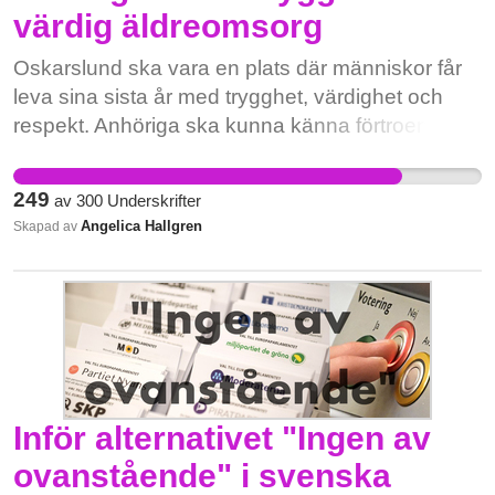
värdig äldreomsorg
Oskarslund ska vara en plats där människor får
leva sina sista år med trygghet, värdighet och
respekt. Anhöriga ska kunna känna förtroende
när de lämnar sina närstående i verksamhetens
omsorg, och personal ska ha en arbetsmiljö som
249
av
300
Underskrifter
gör det möjligt att ge den vård och omsorg som
Angelica Hallgren
Skapad av
de äldre har rätt till. Under en längre tid har det
framförts återkommande kritik mot verksamheten
från både anhöriga, personal och tidigare
medarbetare. Medierapportering om allvarliga
händelser har dessutom förstärkt oron och
skadat förtroendet för verksamheten. Vi menar att
Oskarslund behöver ett ledarskap som bygger
Inför alternativet "Ingen av
på öppenhet, ansvarstagande, respekt och
ovanstående" i svenska
samarbete. När förtroendet för en verksamhet har