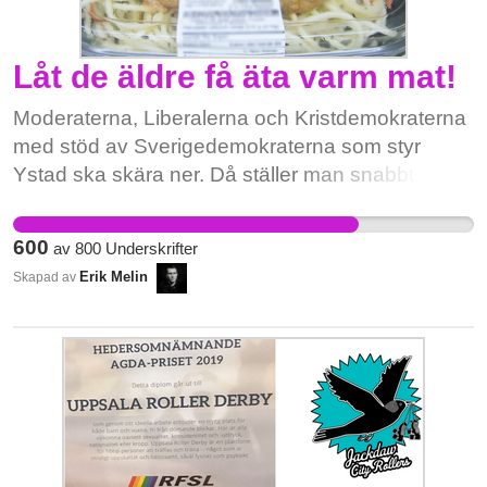
Låt de äldre få äta varm mat!
Moderaterna, Liberalerna och Kristdemokraterna
med stöd av Sverigedemokraterna som styr
Ystad ska skära ner. Då ställer man snabbt in
siktet mot de gamla. 🍝 Varm mat? Nej, det kan
du glömma! 🧹 Städning varannan vecka?
600
av
800
Underskrifter
Absolut inte! Förra veckan var det Motala som
Erik Melin
Skapad av
ville att de gamla i den kommunen skulle frysa
tills de dör. De fick snart backa efter vilda
protester över hela landet. Nu tycker Ystads
kommun att sitta och äta kall färdigmat i sitt eget
smuts är en värdig tillvaro. Vi kan inte acceptera
det här. Källa:
https://www.aftonbladet.se/nyheter/a/y3XQ5K/ysta
kommun-drar-in-varma-maten-till-de-aldre?