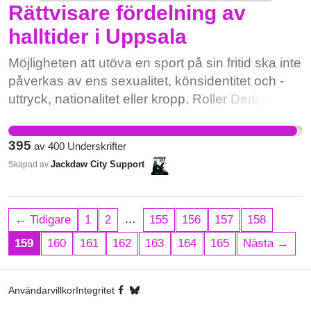
Rättvisare fördelning av
fbclid=IwAR3HJYF0eEFtwZq9dwvIebIgxri6Lutl8o7XYlOA_oLYq8BKlb5RoFwtRJ4
halltider i Uppsala
Möjligheten att utöva en sport på sin fritid ska inte
påverkas av ens sexualitet, könsidentitet och -
uttryck, nationalitet eller kropp. Roller Derby är
idag en av få sporter som ger en trygg plattform
där hbtqi-personer kan träffas och träna. Denna
395
av
400
Underskrifter
träning är oerhört uppskattad och hälsosam,
Jackdaw City Support
Skapad av
såväl fysiskt som psykiskt. Begränsningen av
halltider för denna verksamhet slår direkt mot en
mycket sårbar grupp och är en inskränkning i
…
← Tidigare
1
2
155
156
157
158
dessa människors möjlighet till ett fullvärdigt liv.
Uppsala Kommun måste omedelbart se över och
159
160
161
162
163
164
165
Nästa →
ändra i hur halltider fördelas samt säkerställa att
dubbelbokningar aldrig sker. Senast i helgen
Användarvillkor
Integritet
dubbelbokades den arena där