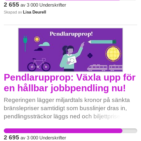
2 655
av
3 000
Underskrifter
utveckling. Alla barn har rätt till en god och
Lisa Deurell
Skapad av
hälsosam uppväxtmiljö! OBS! Efter att du skrivit
under (och ev valt att dela kampanjen vidare) ser
vi gärna att du också skriver din åsikt, eller ett
vittnesmål ifall du har personliga erfarenheter från
megaförskolor. Tack på förhand! Läs mer:
www.megaförskolan.se Kontakt:
megaforskolan@gmail.com
Pendlarupprop: Växla upp för
en hållbar jobbpendling nu!
Regeringen lägger miljardtals kronor på sänkta
bränslepriser samtidigt som busslinjer dras in,
pendlingssträckor läggs ned och biljettpriserna i
kollektivtrafiken ökar. Kommuner och regioner
tvingas till nedskärningar vilket får allvarliga
2 695
av
3 000
Underskrifter
konsekvenser för både välfärd och lokal