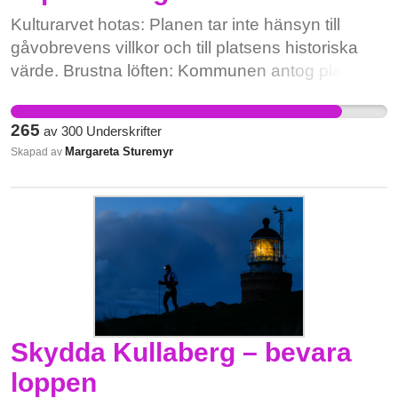
Kulturarvet hotas: Planen tar inte hänsyn till
gåvobrevens villkor och till platsens historiska
värde. Brustna löften: Kommunen antog planen
trots besked om att ärendet skulle pausas under
Länsstyrelsens utredning av vår begäran av
265
av
300
Underskrifter
skydd enligt Kulturmiljölagen. Kortsiktig vinst:
Margareta Sturemyr
Skapad av
Exploateringen sker för ekonomisk vinning på
bekostnad av vår gemensamma miljö. Din
underskrift bifogas det formella överklagandet.
Skriv under senast den 24 februari för att bevara
naturmiljön runt kyrkan och prästgården!
Skydda Kullaberg – bevara
loppen