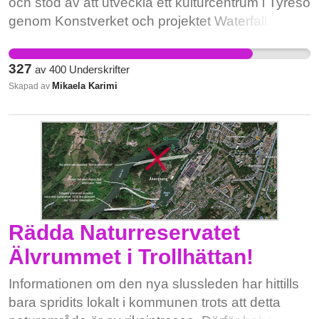
och stöd av att utveckla ett kulturcentrum i Tyresö
genom Konstverket och projektet Waterfall. Det
har efterfrågats av flera kulturinstitutioner och
föreningar i Tyresö men än så länge har intresset
327
av
400
Underskrifter
från politikerna varit lågt. Gör din röst hörd för
Mikaela Karimi
Skapad av
förändra och stödja kulturen i Tyresö!
Rädda Naturreservatet
Älvrummet i Trollhättan!
Informationen om den nya slussleden har hittills
bara spridits lokalt i kommunen trots att detta