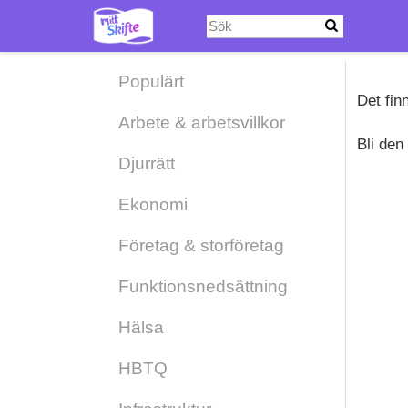
Hoppa
till
huvudinnehåll
Populärt
Det fin
Arbete & arbetsvillkor
Bli den
Djurrätt
Ekonomi
Företag & storföretag
Funktionsnedsättning
Hälsa
HBTQ