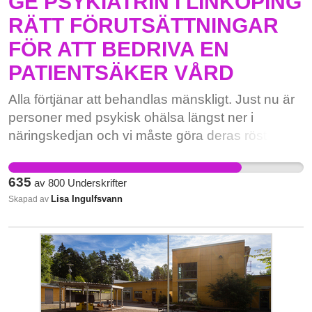
GE PSYKIATRIN I LINKÖPING
Fysioterapeuterna - Kyrkans akademikerförbund
så för barnens.
RÄTT FÖRUTSÄTTNINGAR
- Naturvetarna - Officersförbundet -
Reservofficerarna - Sjöbefälsföreningen - SRAT -
FÖR ATT BEDRIVA EN
Sveriges Arbetsterapeuter - Sveriges Arkitekter -
PATIENTSÄKER VÅRD
Sveriges Farmaceuter - Sveriges Ingenjörer -
Sveriges Läkarförbund - Sveriges Lärare -
Alla förtjänar att behandlas mänskligt. Just nu är
Sveriges Psykologförbund - Sveriges Skolledare
personer med psykisk ohälsa längst ner i
- Sveriges Tandläkarförbund - SULF - Sveriges
näringskedjan och vi måste göra deras röst
Veterinärförbund
hörda. Det handlar inte om löner eller att skapa
kaos. Det handlar om människoliv!
635
av
800
Underskrifter
Lisa Ingulfsvann
Skapad av