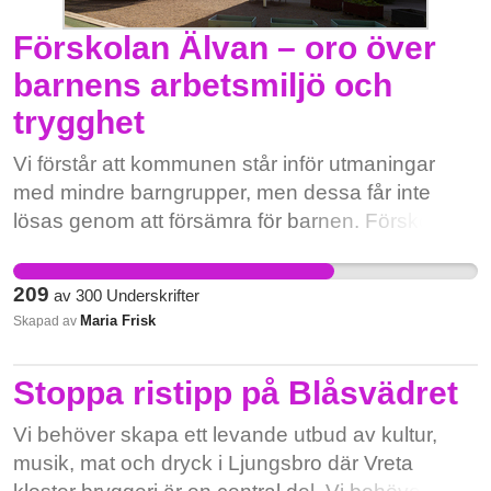
Förskolan Älvan – oro över
barnens arbetsmiljö och
trygghet
Vi förstår att kommunen står inför utmaningar
med mindre barngrupper, men dessa får inte
lösas genom att försämra för barnen. Förskolan
är deras första skolmiljö – den måste tas på
största allvar. Vi kräver att Utbildningsnämnden
209
av
300
Underskrifter
säkerställer att våra barn får den omsorg,
Maria Frisk
Skapad av
trygghet och utbildning de har rätt till.
Stoppa ristipp på Blåsvädret
Vi behöver skapa ett levande utbud av kultur,
musik, mat och dryck i Ljungsbro där Vreta