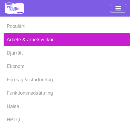
Hoppa
till
huvudinnehåll
Populärt
Arbete & arbetsvillkor
Djurrätt
Ekonomi
Företag & storföretag
Funktionsnedsättning
Hälsa
HBTQ