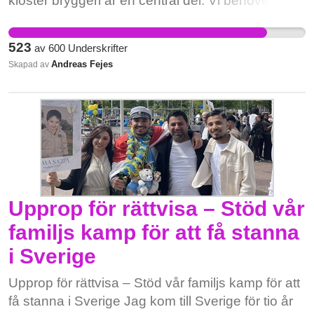
kloster bryggeri är en central del. Vi behöver
demokrati där tjänstemän inte utelämnar viktiga
perspektiv och röster i sina beslutsunderlag.
523
av
600
Underskrifter
Andreas Fejes
Skapad av
Upprop för rättvisa – Stöd vår
familjs kamp för att få stanna
i Sverige
Upprop för rättvisa – Stöd vår familjs kamp för att
få stanna i Sverige Jag kom till Sverige för tio år