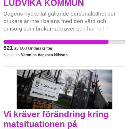
LUDVIKA KOMMUN
Dagens nyckeltal gällande personaltäthet per
brukare är inte i balans med den vård och
omsorg som brukarna kräver och har rätt till idag.
En höjning av nyckeltalet skulle leda till höjd
grundbemanning vilket gynnar vårdtagarna
521
av
600
Underskrifter
positivt. Det ger mer tid till insatser och aktiviteter
Veronica Aagesen Nilsson
Skapad av
som idag tyvärr ofta blir bortprioriterade. En
höjning av nyckeltalet ger personalen en bättre
arbetsmiljö där även sjuktalen kan minska.
Vi kräver förändring kring
matsituationen på