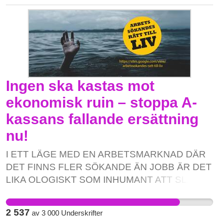
Ingen ska kastas mot
ekonomisk ruin – stoppa A-
kassans fallande ersättning
nu!
I ETT LÄGE MED EN ARBETSMARKNAD DÄR
DET FINNS FLER SÖKANDE ÄN JOBB ÄR DET
LIKA OLOGISKT SOM INHUMANT ATT SLÅ
SÖNDER DET SISTA AV TRYGGHET. En aldrig
tidigare skådad grymhet i Sverige. Tonläget hittills
2 537
av
3 000
Underskrifter
i debatten (om den finns alls) kring de katastrofalt