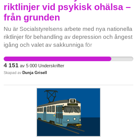
riktlinjer vid psykisk ohälsa –
från grunden
Nu är Socialstyrelsens arbete med nya nationella
riktlinjer för behandling av depression och ångest
igång och valet av sakkunniga för
projektledningsgrupp och ansvariga för de olika
områdesgrupperna är så gott som färdigt. 14 av
4 151
av
5 000
Underskrifter
17 sakkunniga är läkare, 13 av läkarna är
Dunja Grisell
Skapad av
psykiatriker. Det faktum att Socialstyrelsens
tjänstemän valt att, i likhet med tidigare år, tillsätta
läkare till nästan alla betydande positioner i
arbetet med riktlinjerna och att majoriteten av
dessa omfamnar en tydlig biomedicinsk
förklaringsmodell för orsakerna till psykisk ohälsa
och hur det ska behandlas, talar sitt tydliga språk.
Ramarna för vad vi kan förvänta oss av de nya