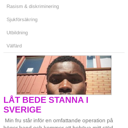
Rasism & diskriminering
Sjukförsäkring
Utbildning
Välfärd
LÅT BEDE STANNA I
SVERIGE
Min fru står inför en omfattande operation på
höger hand och kommer att behöva mitt stöd