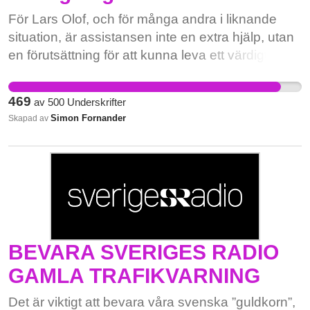
För Lars Olof, och för många andra i liknande
situation, är assistansen inte en extra hjälp, utan
en förutsättning för att kunna leva ett värdigt liv.
När samhället drar in livsnödvändiga insatser
utan insyn från närstående, förlorar vi inte bara
469
av
500
Underskrifter
trygghet, vi förlorar medmänsklighet. Ett beslut
Simon Fornander
Skapad av
som detta påverkar hela människan: fysiskt,
psykiskt och socialt. Det visar att vi som samhälle
måste stå upp för våra mest sårbara. Därför är
detta viktigt – för Lars Olof, och för oss alla.
BEVARA SVERIGES RADIO
GAMLA TRAFIKVARNING
Det är viktigt att bevara våra svenska ”guldkorn”,