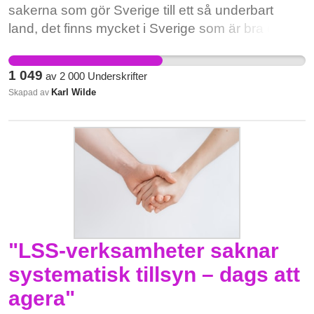
sakerna som gör Sverige till ett så underbart
land, det finns mycket i Sverige som är bra och
lite sämre. Men när man ger sig på något av det
svenskaste vi har, JA! DÅ TAR JAG ÅT MIG
1 049
av
2 000
Underskrifter
BEVARA SVERIGES RADIO GAMLA
Karl Wilde
Skapad av
TRAFIKVARNINGS SIGNAL! FÖR SVERIGE, I
TIDEN!
"LSS-verksamheter saknar
systematisk tillsyn – dags att
agera"