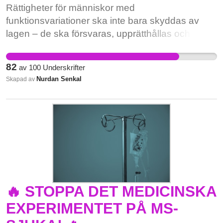
Rättigheter för människor med
funktionsvariationer ska inte bara skyddas av
lagen – de ska försvaras, upprätthållas och bäras
som grundpelare i ett rättvist samhälle. Deras
existens, deras värde och deras rätt till
82
av
100
Underskrifter
välmående får aldrig vara beroende av
Nurdan Senkal
Skapad av
omgivningens förståelse, välvilja eller dagsform.
Deras rättigheter är inte något som kan “ges” –
de är redan deras, från början, och det är
samhällets skyldighet att säkerställa att de
efterlevs i praktiken.
🔥 STOPPA DET MEDICINSKA
EXPERIMENTET PÅ MS-