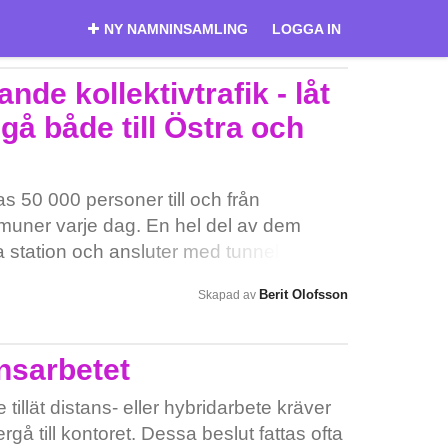
NY NAMNINSAMLING
LOGGA IN
nde kollektivtrafik - låt
å både till Östra och
 50 000 personer till och från
uner varje dag. En hel del av dem
ra station och ansluter med tunnelbanan.
nan och skapa kortare resor och färre
Berit Olofsson
Skapad av
tt Roslagsbanan istället ska gå i tunnel
enplan och City. Men alternativet att
a har inte utretts! Varför riva existerande
nsarbetet
bygger ny – vi kan behålla båda! Många
n boende-och arbetssituation utifrån att
 tillät distans- eller hybridarbete kräver
tra station. För dem krävs förändrade
gå till kontoret. Dessa beslut fattas ofta