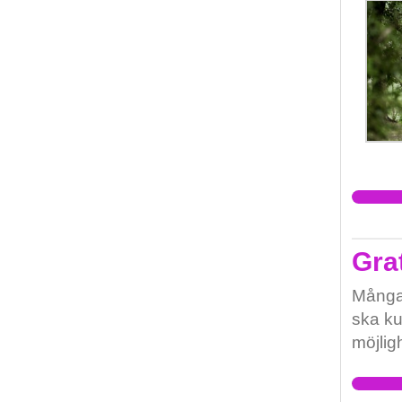
Gra
Många 
ska ku
möjlig
ha råd
funkti