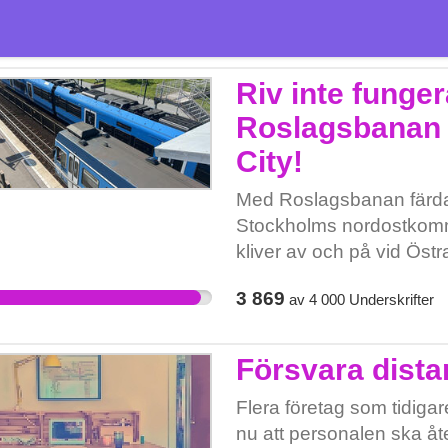
Riv inte fungera
Roslagsbanan g
City!
Med Roslagsbanan färdas
Stockholms nordostkomm
kliver av och på vid Öst
För att avlasta tunnelba
3 869
av
4 000
Underskrifter
byten har det beslutats a
från Universitetet till Od
behålla vissa tåg till Östr
Försvara dista
kollektivtrafik när man 
resenärer har planerat si
Flera företag som tidigare
Roslagsbanan går till Ös
nu att personalen ska åter