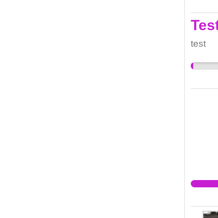
lösnin
Tes
test