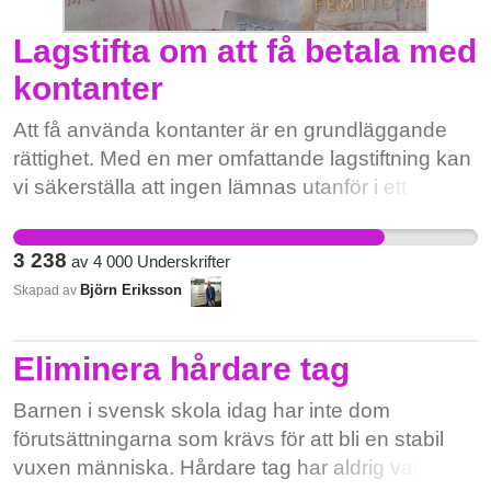
Lagstifta om att få betala med
kontanter
Att få använda kontanter är en grundläggande
rättighet. Med en mer omfattande lagstiftning kan
vi säkerställa att ingen lämnas utanför i ett
samhälle som digitaliseras. Hjälp oss genom att
skriva under och sprida namninsamlingen.
3 238
av
4 000
Underskrifter
Tillsammans kan vi påverka beslutsfattare att
Björn Eriksson
Skapad av
införa en bättre lagstiftning som säkrar att
kontanterna finns kvar. “Stötta frågan genom att
skriva under och sprida namninsamlingen och
Eliminera hårdare tag
stå upp för dem som inte kan eller får hantera
Barnen i svensk skola idag har inte dom
digitala betalmedel. ” Bakom Kontantupproret och
förutsättningarna som krävs för att bli en stabil
namninsamlingen står: Förbundet Vi Unga
vuxen människa. Hårdare tag har aldrig varit en
Riksförbundet FUB Sveriges Konsumenter PRO