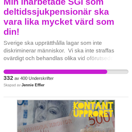
Min inarbetade SGI som
deltidssjukpensionär ska
vara lika mycket värd som
din!
Sverige ska upprätthålla lagar som inte
diskriminerar människor. Vi ska inte straffas
ovärdigt och behandlas olika vid oförutsedda
händelser. All arbetat tid ska värderas lika. Inga
funktionsnedsatta ska tvingas leva under
332
av
400
Underskrifter
existensminimum idag 2025.
Jennie Effler
Skapad av