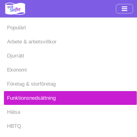
Hoppa
till
huvudinnehåll
Populärt
Arbete & arbetsvillkor
Djurrätt
Ekonomi
Företag & storföretag
Funktionsnedsättning
Hälsa
HBTQ