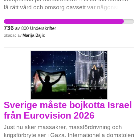
få rätt vård och omsorg oavsett var någonstans
befinner seg i kommunen. För att våra kunder
kunna få en värdefull liv och att personalen kan
736
av
800
Underskrifter
få en balans i privatliv och arbete . För att få
Marija Bajic
Skapad av
friskare och gladare medarbetare som leder till
trivsammare arbetsliv och förändring i ekonomi.
För en attraktivare arbete och arbetsgivare. För
att så sätt får man in mer intresse för yrket och att
istället att lämna kommunen och arbetsgivare
locka nya anställda
Sverige måste bojkotta Israel
från Eurovision 2026
Just nu sker massakrer, massfördrivning och
krigsförbrytelser i Gaza. Internationella domstolen