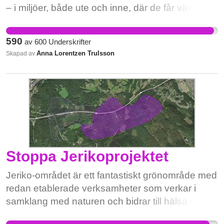
– i miljöer, både ute och inne, där de får växa
med trygghet och omsorg. Barnen har rätt till en
säker, lugn och stabil förskolemiljö – med
590
av
600
Underskrifter
närvarande pedagoger som finns där när de
Anna Lorentzen Trulsson
Skapad av
behövs som mest. För oss föräldrar är förskolan
ovärderlig – för att vi ska kunna arbeta, och för att
våra barn ska få det bästa tänkbara start i livet.
Med den här namninsamlingen vill vi – föräldrar
till de barn som nu drabbas – visa kommunen att
beslutet är fel. Kompassens Förskola bör
bevaras. Den är en plats där barnen får vara
barn. Skriv under du också – om inte för din skull,
Stoppa Jerikoprojektet
så för barnens.
Jeriko-området är ett fantastiskt grönområde med
redan etablerade verksamheter som verkar i
samklang med naturen och bidrar till hälsa och
välbefinnande hos framför allt barn och unga. Det