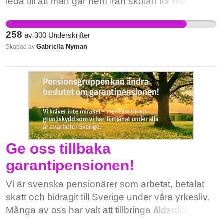
leda till att man går hem från skolan för man
tycker det är pinsamt. Vi tycker det är viktigt att
man har gratis mensskydd eftersom om vi har
258
av
300
Underskrifter
gratis mensskydd på till exempel skolor så är det
Gabriella Nyman
Skapad av
större chans att ungdomar kan bli mer bekväma
och trygga i skolan eftersom man är medveten
om att man kan ha tillgång till gratis skydd när
som helst. Ingen ska behöva skämmas eller
känna sig hindrad av sin mens
Ge oss tillbaka
garantipensionen!
Vi är svenska pensionärer som arbetat, betalat
skatt och bidragit till Sverige under våra yrkesliv.
Många av oss har valt att tillbringa ålderdomen