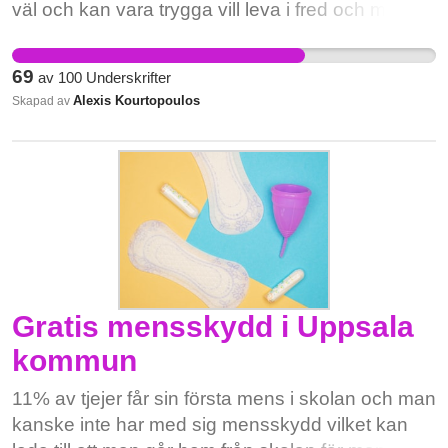
olycka i hemmet – eller drabbas av ett plötsligt
väl och kan vara trygga vill leva i fred och med
hjärtstopp. Vad ska politikerna i Heby Kommun
respekt för sin omgivning. För att vi håller på att
göra! Vi kräver att Heby kommuns politiker agerar
lämna den parentes i världshistorien vårt
69
av
100
Underskrifter
för att stoppa avvecklingen av FIP-bilen genom
samhälle varit en del av i historien. En parentes
Alexis Kourtopoulos
Skapad av
att upphäva beslutet om avveckling. Skriv under
där rasism , ojämlikhet, ojämställdhet,
– för din trygghet, för våra liv!
demonisering, rädsla och segregering varit på
tillbakagång.
Gratis mensskydd i Uppsala
kommun
11% av tjejer får sin första mens i skolan och man
kanske inte har med sig mensskydd vilket kan