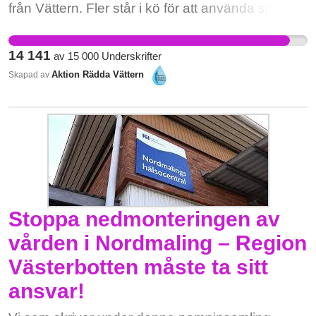
från Vättern. Fler står i kö för att använda sjöns
klara, kalla vatten. Vi behöver tillsammans stå
upp för att sätta stopp för gifter, flygövningar,
14 141
av
15 000
Underskrifter
gruvdrift och borrning efter gas i Vättern.
Aktion Rädda Vättern
Skapad av
Vätterns vatten och naturliv måste räddas för
nuvarande och kommande generationer.
Stoppa nedmonteringen av
vården i Nordmaling – Region
Västerbotten måste ta sitt
ansvar!