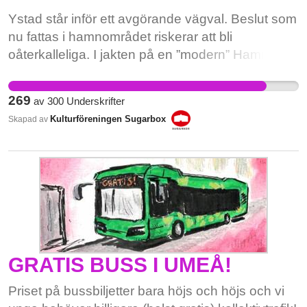
Ystad står inför ett avgörande vägval. Beslut som
nu fattas i hamnområdet riskerar att bli
oåterkalleliga. I jakten på en ”modern” Hamnstad
håller kommunen på att riva byggnader som inte
bara berättar om stadens historia – utan som
269
av
300
Underskrifter
också kan spela en avgörande roll i framtidens
Kulturföreningen Sugarbox
Skapad av
hållbara och levande stadsutveckling. Sedan
2019 har flera unika industribyggnader försvunnit
ur Ystads hamn. Nu hotas några av de allra sista
spåren av stadens industriella arv:
Sorteringsverket (Kokscentralen) och
Sockersilon. Sockersilon – ett oersättligt
landmärke Sockersilon från 1935 är ett av Ystads
mest karaktäristiska landmärken. Den ovanliga
GRATIS BUSS I UMEÅ!
Weibullsilon med sin nitade stålkonstruktion för
tankarna till ett båtskrov och rymmer en interiör
Priset på bussbiljetter bara höjs och höjs och vi
med fantastisk akustik, bevarat maskineri och