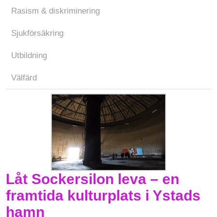
Rasism & diskriminering
Sjukförsäkring
Utbildning
Välfärd
Låt Sockersilon leva – en
framtida kulturplats i Ystads
hamn