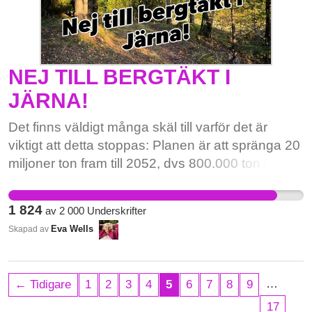
NEJ TILL BERGTÄKT I
JÄRNA!
Det finns väldigt många skäl till varför det är
viktigt att detta stoppas: Planen är att spränga 20
miljoner ton fram till 2052, dvs 800.000 ton om
året i 27 år! Det innebär en lastbil var tredje minut
(för dom som tar 20 ton). Bergtäkten har direkt
1 824
av
2 000
Underskrifter
och allvarlig negativ påverkan på Kallfors,
Eva Wells
Skapad av
Römora, Lerhaga och Järna. Tvetavägen är
definitivt för smal och slingrig för tung lastbilstrafik
som dagligen skulle transportera extrem last.
…
← Tidigare
1
2
3
4
5
6
7
8
9
Dessutom i hela 30 års tid. Frågan är om
17
vägrenarna håller alls för detta tryck. Säkerheten