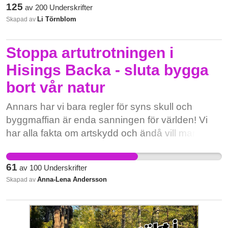
lek, förskolors lärande, motion och rekreation -
125
av
200
Underskrifter
samt är hem åt djuren. - Dramatisk
Li Törnblom
Skapad av
värdeminskning på bostäderna - vilket skulle slå
hårt mot familjer som investerat hela sitt livs
Stoppa artutrotningen i
trygghet här. Dessutom strider planen mot
Hisings Backa - sluta bygga
kommunens egna mål om hälsa, trygghet och
bort vår natur
naturnära boende – och inga alternativa
lösningar har presenterats. Till och med SAAB
Annars har vi bara regler för syns skull och
Bofors Testcenter har varnat för de
byggmaffian är enda sanningen för världen! Vi
säkerhetsrisker som transporter av explosivt och
har alla fakta om artskydd och ändå vill man
farligt gods genom tätbebyggt område skulle
kringgå lagen med dispens! Hisings Backa har
innebära. Vi kräver att kommunen omedelbart
många hotade arter som även i framtiden
stoppar planerna och i stället utreder säkra
61
av
100
Underskrifter
behöver bevaras!
vägalternativ utanför bostadsområdena. Barns
Anna-Lena Andersson
Skapad av
och boendes trygghet måste alltid gå före
trafiklösningar.