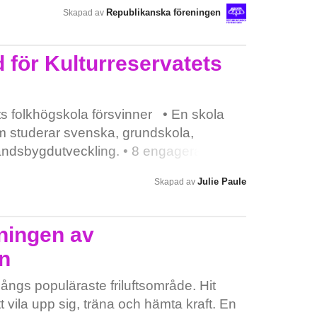
Republikanska föreningen
Skapad av
d för Kulturreservatets
s folkhögskola försvinner • En skola
 studerar svenska, grundskola,
andsbygdutveckling. • 8 engagerade
m får söka sig annat arbete. • Ett 40-tal
Julie Paule
Skapad av
eställningar och seminarier varje år.
r projekt, ur regionala och
en och kan inte längre vara en drivande
ningen av
 heller inte längre ansvara för
n
eförbund och vuxenutbildning. Skolan
att stärka människors vilja till kunskap.
ngs populäraste friluftsområde. Hit
. Eller bygga mötesplatser på
 vila upp sig, träna och hämta kraft. En
rt uppenbart för de flesta. Sedan finns