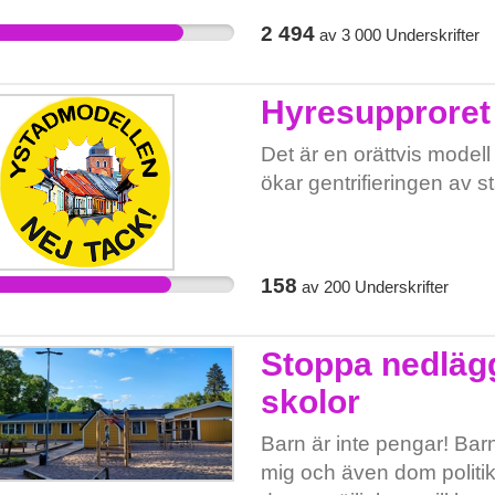
(Lotta, Jeanette, Somayye
försvinner släcks alla 
2 494
av
3 000
Underskrifter
våldet ska stoppas mycket
grader. • När skolan förs
vuxna - du ska skriva på.
ansvaret som skolan tagi
det är.
Hyresupproret 
för vinden. Därför kräve
rättvis prövning av Kultu
Det är en orättvis mode
Kulturreservatets folkhög
ökar gentrifieringen av s
minska ubildningsklyftor
158
av
200
Underskrifter
Stoppa nedläg
skolor
Barn är inte pengar! Bar
mig och även dom politik