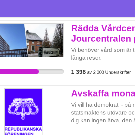
Rädda Vårdcen
Jourcentralen 
Vi behöver vård som är t
långa resor.
1 398
av
2 000
Underskrifter
Avskaffa mona
Vi vill ha demokrati - på 
statsmaktens utövare och
dig kan ingen ärva, den ä