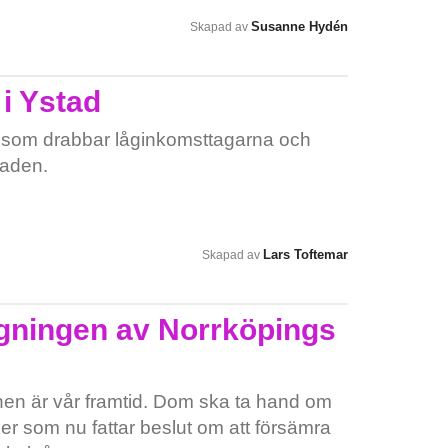
h) är en för mycket, du som vill att
lampor och värmen skruvas ned på 10
Susanne Hydén
Skapad av
 tidigare så barn slipper bli trasiga
vinner, så ställs klockorna på noll och
 Likaså du som varit i våldet och vet hur
t måste delas ut på andra eller lämnas
i Ystad
r vi genom detta upprop • En saklig och
rreservatets folkhögskola • Att
ll som drabbar låginkomsttagarna och
skola får chansen att finna kvar för att
taden.
 och för en vital och levande landsbygd!
Lars Toftemar
Skapad av
gningen av Norrköpings
nen är vår framtid. Dom ska ta hand om
er som nu fattar beslut om att försämra