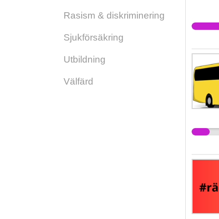
Rasism & diskriminering
Sjukförsäkring
Utbildning
Välfärd