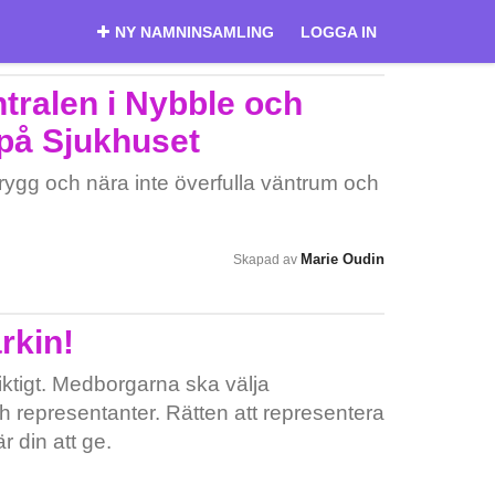
NY NAMNINSAMLING
LOGGA IN
tralen i Nybble och
på Sjukhuset
rygg och nära inte överfulla väntrum och
Marie Oudin
Skapad av
rkin!
riktigt. Medborgarna ska välja
 representanter. Rätten att representera
r din att ge.