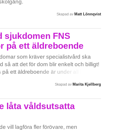
 skolgång.
Matt Lönnqvist
Skapad av
ed sjukdomen FNS
r på ett äldreboende
kdomar som kräver specialistvård ska
å att det för dom blir enkelt och billigt!
 på ett äldreboende är under all kritik! 1.
g finns 2. Likasinnade sjukdom samt
Marita Kjellberg
Skapad av
liggande i 23 tim/dygn kommer att
lina! Detta får inte ske!!! Pga dels
placerad på 2:a våning i hemmet vilket
e låta våldsutsatta
vistelse och luftombyte samt ha
el i Elinas liv med denna svåra sjukdom,
cerat 19-åriga Elina på äldrevården!
e vill lagföra fler förövare, men