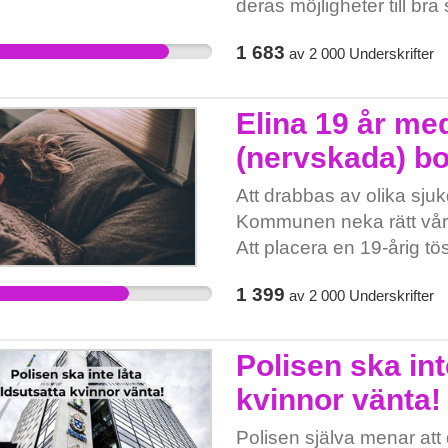
deras möjligheter till bra
1 683
av
2 000
Underskrifter
Elina 19 år m
(nervskada) bo
Att drabbas av olika sju
Kommunen neka rätt vård s
Att placera en 19-årig tös
Ingen med rätt utbildnin
1 399
av
2 000
Underskrifter
varierade åldrar 3. Säng
innebära ett kort liv för E
svårigheter med toalett 
Polisen ska int
orsakar problem med ute
kvinnor vänta!
möjlighet att vara flexib
har Mölndals kommun pla
Polisen själva menar att d