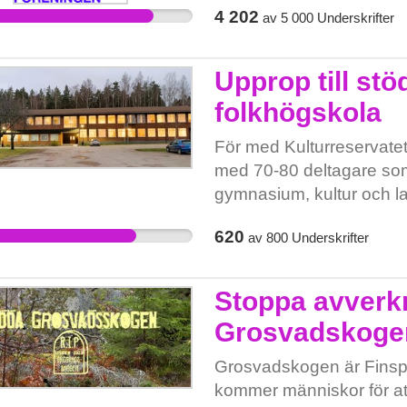
4 202
av
5 000
Underskrifter
Upprop till stö
folkhögskola
För med Kulturreservatet
med 70-80 deltagare som
gymnasium, kultur och l
lärare och skolledning so
620
av
800
Underskrifter
öppna program, teaterför
Skolan försvinner också u
internationella samarbet
Stoppa avverk
kraft i dessa. Skolan kan
Grosvadskoge
samordning mellan studi
kan inte längre bidra till 
Grosvadskogen är Finspå
Eller utgöra socialt stöd
kommer människor för att
landsbygden. Det är säke