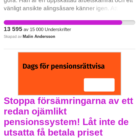
göra. Han är en uppskattad arbetskamrat och ett
vänligt ansikte alingsåsare känner igen. Att
kommunen menar att det inte finns utrymme i
förvaltningsuppdraget är enkelt löst. Låt Henrik
13 595
av
15 000
Underskrifter
byta förvaltning till park- och naturförvaltningen.
Malin Andersson
Skapad av
Det här är inget annat än fyrkantig byråkrati. Låt
Henrik fortsätta med sitt vedklyvande. För hans
rätt till en meningsfull tillvaro och för alingsåsares
rätt till ved som de kunnat skaffa från honom i 26
års tid.
Stoppa försämringarna av ett
redan ojämlikt
pensionssystem! Låt inte de
utsatta få betala priset