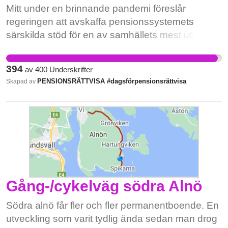
Mitt under en brinnande pandemi föreslår
regeringen att avskaffa pensionssystemets
särskilda stöd för en av samhällets mest utsatta
grupper – flyktingar. Har du hört talas om
hemlandstidsregeln? Hemlandstidsregeln gör det
394
av
400
Underskrifter
möjligt för personer som har uppnått flykting- eller
PENSIONSRÄTTVISA #dagsförpensionsrättvisa
Skapad av
skyddsstatus att tillgodoräkna sig tid i
ursprungslandet som pensionsgrundande i
Sverige. Detta särskilda stöd är nu hotat och
människor hänvisas och förpassas istället till de
behovsprövade äldreförsörjningsstödet och
ekonomiskt bistånd. Lagändringen kommer
under en 20-årsperiod att kosta samhället flera
tusen nya fattigpensionärer, addera sedan de
Gång-/cykelväg södra Alnö
folkhälsoskadliga och segregerande effekter som
Södra alnö får fler och fler permanentboende. En
ökad fattigdom genererar. Det säger sig självt –
utveckling som varit tydlig ända sedan man drog
förslaget är varken kostnadseffektivt eller värdigt