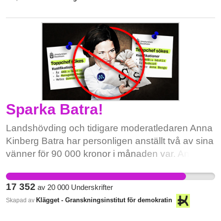
politikerna rullar tummarna och ingenting händer.
Sparka Batra!
Landshövding och tidigare moderatledaren Anna
Kinberg Batra har personligen anställt två av sina
vänner för 90 000 kronor i månaden var. Anna
Borgs anställdes som planeringschef genom att
en lapp sattes upp i en reception. Anna Kinberg
17 352
av
20 000
Underskrifter
Batra är gudmor till en av Borgs barn och de har
Klägget - Granskningsinstitut för demokratin
Skapad av
båda lång bakgrund inom Moderaterna. Gunnar
Ekman anställdes utan formell process som