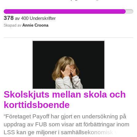
Politikerna behöver våra röster. Det är dags att
visa dem att de inte kommer gratis. De måste
378
av
400
Underskrifter
skärpa sig i klimatfrågan om de vill vinna nästa
Annie Croona
Skapad av
val.
Skolskjuts mellan skola och
korttidsboende
“Företaget Payoff har gjort en undersökning på
uppdrag av FUB som visar att förbättringar inom
LSS kan ge miljoner i samhällsekonomisk vinst.