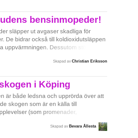
nna åka kollektivt till och från skolan. Av:
 otrygga boendeförhållanden. Genom
a ungdomsbostäder kan Uppsala skapa ett
budens bensinmopeder!
r människor får möjlighet att bo bra och
å så sätt känna trygghet i vetskapen om
 släpper ut avgaser skadliga för
oss i framtiden.
r. De bidrar också till koldioxidutsläppen
la uppvärmningen. Dessutom stör de
slippa detta!
Christian Eriksson
Skapad av
askogen i Köping
n är både ledsna och upprörda över att
e skogen som är en källa till
pplevelser (som promenader,
d barnen, ridning) kan komma att
Bevara Ållesta
Skapad av
ge. Det finns stora anledningar att vara
kning i just tätortsnära skogar för att