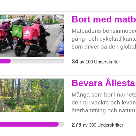
vägen till att varje dag ku
genom trångboddhet och
Ylva, Hoshang, Molly
att bygga fler prisvärd
Bort med mat
tryggare samhälle där fle
utvecklas. Vi unga kan p
Matbudens bensinmopeder
att det finns boende för 
gång- och cykeltrafikante
som driver på den globa
med sitt oväsen. Låt oss 
34
av
100
Underskrifter
Bevara Ållest
Många som bor i närhete
den nu vackra och levand
återhämtning och naturu
bärplockning, utflykt me
279
av
300
Underskrifter
förvandlas till ett kalhyg
extra varsam vid all avver