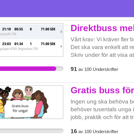
Direktbuss me
Vårt krav: Vi kräver fler
Det ska vara enkelt att r
Skriv under för att visa a
91
av
100
Underskrifter
Gratis buss fö
Ingen ung ska behöva beta
behöver tusentals unga i U
jobb, praktik och för att 
familjer är kostnaden för b
16
av
100
Underskrifter
unga tvingas stanna hemma