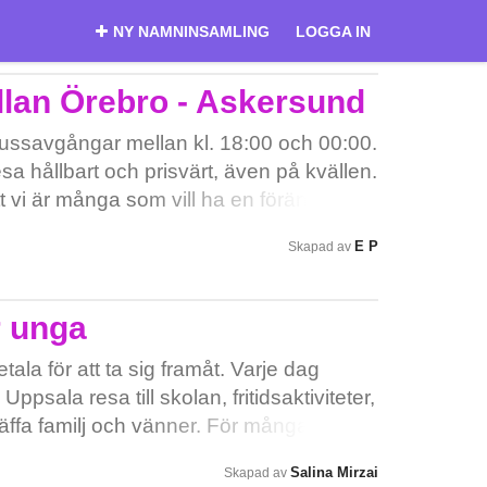
NY NAMNINSAMLING
LOGGA IN
llan Örebro - Askersund
 bussavgångar mellan kl. 18:00 och 00:00.
esa hållbart och prisvärt, även på kvällen.
tt vi är många som vill ha en förändring!!!
E P
Skapad av
r unga
la för att ta sig framåt. Varje dag
ppsala resa till skolan, fritidsaktiviteter,
träffa familj och vänner. För många
usskort en stor utgift, vilket gör att vissa
Salina Mirzai
Skapad av
 eller tacka nej till viktiga möjligheter.