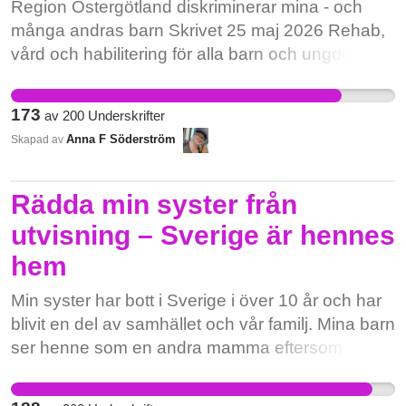
Region Östergötland diskriminerar mina - och
många andras barn Skrivet 25 maj 2026 Rehab,
vård och habilitering för alla barn och ungdomar i
Region Östergötland har medvetet raderats ur
vårduppdraget för en utpekad grupp barn.
173
av
200
Underskrifter
Resonemanget bakom visar en
Anna F Söderström
Skapad av
anmärkningsvärd okunskap om hur samhället
faktiskt fungerar för de barn som vården nu har
lämnat i sticket högst medvetet. Det är skillnad på
Rädda min syster från
barn och barn. Det blir allt tydligare för de
utvisning – Sverige är hennes
östgötska familjer som drabbas. Köläget till BUP
hem
har länge varit ett ständigt inslag i våra lokala
medier, oavsett politiskt styre. Men det som
Min syster har bott i Sverige i över 10 år och har
sällan diskuteras är vad som väntar när du väl
blivit en del av samhället och vår familj. Mina barn
når fram i kön. Att vara tyst om det är ohederligt,
ser henne som en andra mamma eftersom hon
eftersom det skapar falska förväntningar. Det vi
hjälper till att ta hand om dem varje dag när jag
kallar NPF omfattar ett brett spektrum av ärftliga
arbetar. Hon ger dem trygghet, kärlek och stöd,