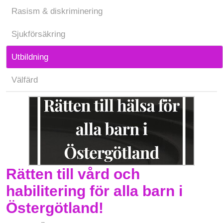
Rasism & diskriminering
Sjukförsäkring
Utbildning
Välfärd
Rätten till vård och
habilitering för alla barn i
Östergötland!