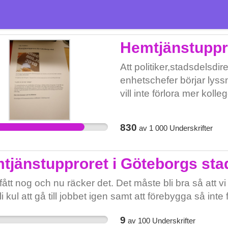
Hemtjänstuppro
Att politiker,stadsdelsd
enhetschefer börjar lyssn
vill inte förlora mer koll
psykisk ohälsa.
830
av
1 000
Underskrifter
tjänstupproret i Göteborgs sta
fått nog och nu räcker det. Det måste bli bra så att vi 
li kul att gå till jobbet igen samt att förebygga så inte f
9
av
100
Underskrifter