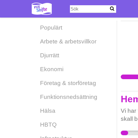
Hoppa
till
huvudinnehåll
Populärt
Arbete & arbetsvillkor
Djurrätt
Ekonomi
Företag & storföretag
Funktionsnedsättning
Hem
Hälsa
Vi har 
skall b
HBTQ