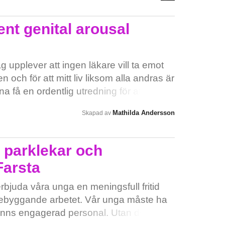
och civilsamhället inte kan jobba med
 kommer de KANSKE få någon form av
ingar utan enbart akuta insatser för
 du tycker att staden borde ta tillbaka
nt genital arousal
 folk som köat åratal för en lägenhet. Läs
lmdirekt.se/nyheter/tomstallt-hyreshus-
epsks!C1wTqZUNvRiAxMG3TiVSA/?
 jag upplever att ingen läkare vill ta emot
fbclid=IwAR0Kefayu0tjcLXHjJgvF9Pdu10jWGUPpLtNWRPKr9NiD7CChXwQ7PsQD0o
och för att mitt liv liksom alla andras är
nna få en ordentlig utredning för att
m här besvären för det går inte att
Mathilda Andersson
Skapad av
a parklekar och
 Farsta
 erbjuda våra unga en meningsfull fritid
örebyggande arbetet. Vår unga måste ha
et finns engagerad personal. Utan dessa