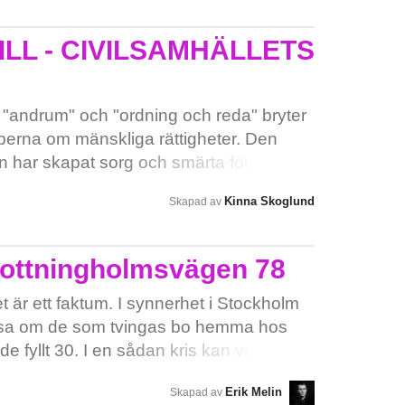
TILL - CIVILSAMHÄLLETS
"andrum" och "ordning och reda" bryter
iperna om mänskliga rättigheter. Den
en har skapat sorg och smärta för så
ill flykt från krig, tortyr, förföljelse,
Kinna Skoglund
Skapad av
gifte, sexslaveri och annan utsatthet.
 tillfälliga utlänningslagen som var
 princip samtliga remissinstanser innan
rottningholmsvägen 78
maren 2016 (med retroaktiv tillämpning
örlängdes 2019 utan någon utvärdering
 är ett faktum. I synnerhet i Stockholm
kritik 2016-2019. Det är både själva lagen
äsa om de som tvingas bo hemma hos
m är grunden till den vidriga situation vi
 de fyllt 30. I en sådan kris kan vi inte ha
ch unga som flytt för att söka skydd i
öper upp fastigheter och hyr ut till
Erik Melin
Skapad av
möjliggör också en bra integration genom
gt står i detaljplanen att de inte får göra