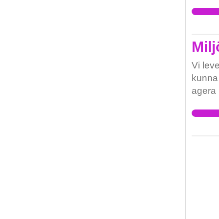
Mil
Vi lev
kunna 
agera 
miljögi