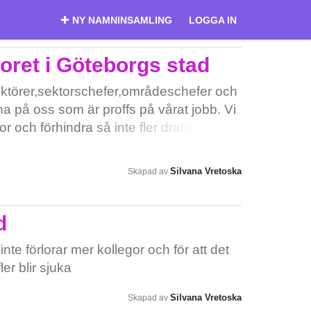
NY NAMNINSAMLING
LOGGA IN
ret i Göteborgs stad
irektörer,sektorschefer,områdeschefer och
a på oss som är proffs på vårat jobb. Vi
egor och förhindra så inte fler drabbas av
Silvana Vretoska
Skapad av
d
inte förlorar mer kollegor och för att det
ler blir sjuka
Silvana Vretoska
Skapad av