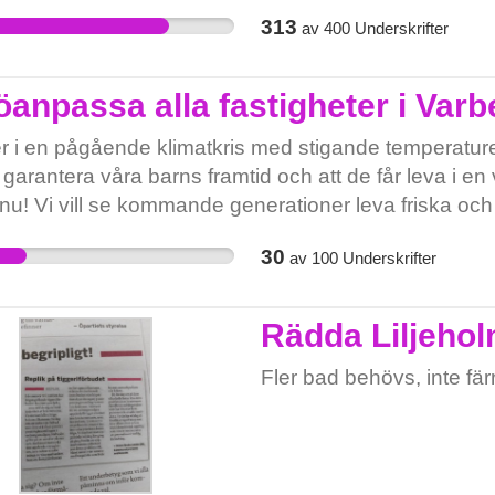
och inflation. Enligt Sv
313
av
400
Underskrifter
prisindex för kommunal
budget för 2020 med 2,7 p
löneökningar. Vi kan int
jöanpassa alla fastigheter i Va
inom förskolan! Alla barn
er i en pågående klimatkris med stigande temperatur
personal inom förskolan ha
garantera våra barns framtid och att de får leva i en
nu! Vi vill se kommande generationer leva friska och lyc
fter och med mat de blir friska av!
30
av
100
Underskrifter
Rädda Liljeho
Fler bad behövs, inte fär