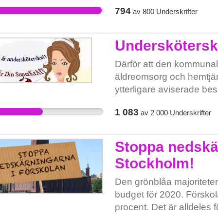
verksamheter finns risk a
794
av
800
Underskrifter
ungdomar. Vi vill att Fars
upp i och för att vara det
verksamheter. Nej till att
Underskötersk
Farsta.
Därför att den kommunal
äldreomsorg och hemtjän
ytterligare aviserade be
Vi undersköterskor måste
1 083
av
2 000
Underskrifter
vettiga scheman och i fö
mera besparingar. Det är
Stoppa nedskär
Stockholm!
Den grönblåa majoriteten i
budget för 2020. Förskol
procent. Det är alldeles f