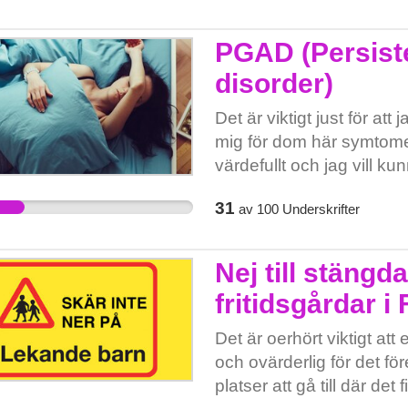
att många yrkesgrupper 
det. Som det ser ut nu
långsiktiga hållbara lösn
böter. Men skriv under om
PGAD (Persiste
överlevnad.
huset och hyra ut det till
disorder)
mer: https://www.stockho
anvands-som-hotell/r
Det är viktigt just för att
mig för dom här symtomen 
värdefullt och jag vill ku
komma till botten med do
31
av
100
Underskrifter
hantera.
Nej till stängd
fritidsgårdar i
Det är oerhört viktigt att
och ovärderlig för det f
platser att gå till där d