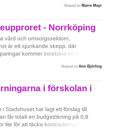
tt man istället skapar otrygghet för våra
Marre Mayr
Skapad av
ta ska fortsätta vara en bra plats att växa
 är det viktigt att bevara våra fungerande
 stänga våra parklekar och fritidsgårdar i
eupproret - Norrköping
a vård och omsorgssektorn,
st är ett sjunkande skepp, där
sparingar kommer innebära en katastrof.
 få drägligare arbetsförhållanden,
Ann Björling
Skapad av
rlängningen en högre lön, inte ännu
 liksom nog nu!!
ningarna i förskolan i
 Stadshuset har lagt ett förslag till
an får totalt en budgetökning på 0,9
ör lite för att täcka kostnaderna för löner