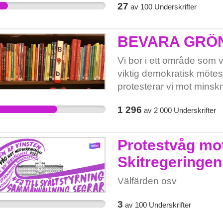
27
av
100
Underskrifter
BEVARA GRÖN
Vi bor i ett område som 
viktig demokratisk mötesp
protesterar vi mot minskn
bevara vårt bibliotek!
1 296
av
2 000
Underskrifter
Protestvåg mot
Skitregeringen
Välfärden osv
3
av
100
Underskrifter