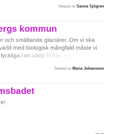
eriges kommuner och landstings (SKL)
Sanna Sjögren
Skapad av
a verksamheter behövs en ökning av
rocent för att täcka pris- och
e acceptera att det ska göras besparingar
rbergs kommun
 har rätt till en god barnomsorg och all
er och smältande glaciärer. Om vi ska
r rätt till goda arbetsvillkor.
 värld med biologisk mångfald måste vi
kliga i en värld fri från luftföroreningar,
Maria Johansson
Skapad av
lmsbadet
re!