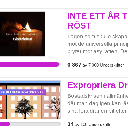
INTE ETT ÅR 
RÖST
Lagen som skulle skapa 
mot de universella princ
bryter mot asylrätten. D
många. Den tar inte hänsyn t
6 867
av
7 000
Underskrifter
tvångsrekrytering, tvångs
Den lag som avses är den
extremt kritiserad från i
Expropriera D
den röstades igenom som
från 24/11 2015). Den f
Bostadskrisen i allmänhet
trots all fortsatt massiv 
där man dagligen kan l
i sig och tillämpningen so
sina föräldrar en bit efter
har idag för många barn o
massa skurkföretag som k
34
av
100
Underskrifter
vårt land. Situationen o
turister trots att det tydli