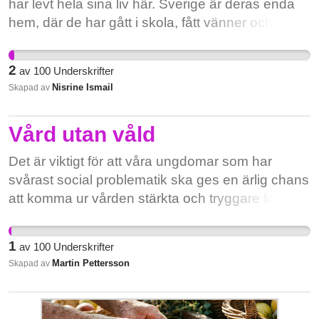
har levt hela sina liv här. Sverige är deras enda
hem, där de har gått i skola, fått vänner och byggt
sin framtid. Att tvinga dem att lämna skulle vara
en stor påfrestning och ta ifrån dem deras
2
av
100
Underskrifter
trygghet och tillhörighet.
Nisrine Ismail
Skapad av
Vård utan våld
Det är viktigt för att våra ungdomar som har
svårast social problematik ska ges en ärlig chans
att komma ur vården stärkta och tryggare för att
kunna få en trygg framtid utan kriminalitet, våld
och missbruk. Det är också viktigt för att våra
1
av
100
Underskrifter
ungdomar ska få en känsla av sammanhang och
Martin Pettersson
Skapad av
en upplevelse av att kunna lita på vuxenvärlden,
ibland för första gången.