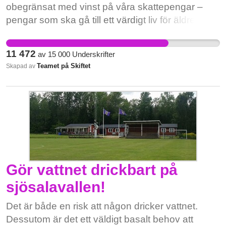
obegränsat med vinst på våra skattepengar –
pengar som ska gå till ett värdigt liv för äldre som
Rose-Marie. Inga giriga VD-pampar ska sko sig
på de äldre. Rose-Marie är bara en av många
11 472
av
15 000
Underskrifter
som förtjänar en god, trygg och säker vård. Nu
Teamet på Skiftet
Skapad av
tar vi kampen tillsammans för att stoppa
vinstjakten. Källor: [1] Dagens ETC, "Rose-
Marie, 82, förlorade benet efter vanvård –
Attendo plockar ut 260 miljoner"
https://www.etc.se/inrikes/rose-marie-foerlorade-
benet-efter-vanvaard-attendo-plockar-ut-260-
miljoner
Gör vattnet drickbart på
sjösalavallen!
Det är både en risk att någon dricker vattnet.
Dessutom är det ett väldigt basalt behov att