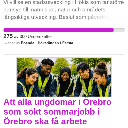
Vi vill se en stadsutveckling i Hökis som tar större
hänsyn till människor, natur och områdets
långsiktiga utveckling. Beslut som påverkar
stadsdelen behöver bygga på en helhetssyn –
inte på att grönområden försvinner bit för bit. Läs
275
av
300
Underskrifter
mer om detaljplanen här.
Boende i Hökarängen / Farsta
Skapad av
Att alla ungdomar i Örebro
som sökt sommarjobb i
Örebro ska få arbete