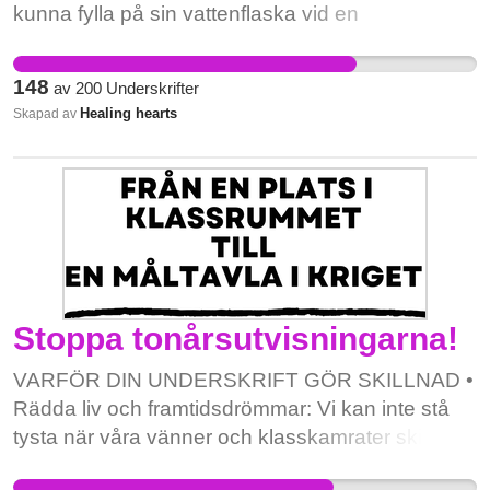
kunna fylla på sin vattenflaska vid en
fotbollsmatch eller liknande.
148
av
200
Underskrifter
Healing hearts
Skapad av
Stoppa tonårsutvisningarna!
VARFÖR DIN UNDERSKRIFT GÖR SKILLNAD •
Rädda liv och framtidsdrömmar: Vi kan inte stå
tysta när våra vänner och klasskamrater skickas
som måltavlor till länder de inte längre känner. Att