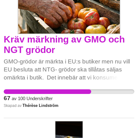
Kräv märkning av GMO och
NGT grödor
GMO-grödor är märkta i EU:s butiker men nu vill
EU besluta att NTG- grödor ska tillåtas säljas
omärkta i butik. Det innebär att vi konsumenter
kommer att föras bakom ljuset. Vi köpare vill ha
insyn och kontroll över vad vi äter. Detta påverkar
67
av
100
Underskrifter
verkligen naturen och människor negativt. Men
Thérèse Lindström
Skapad av
varför ska vi tillåta INTE detta? 1) NTG-grödor är
också genmodifierade men enda skillnaden är att
de förändras i lab där de gör små, exakta
ändringar i växtens egen arvsmassa. 2) Det