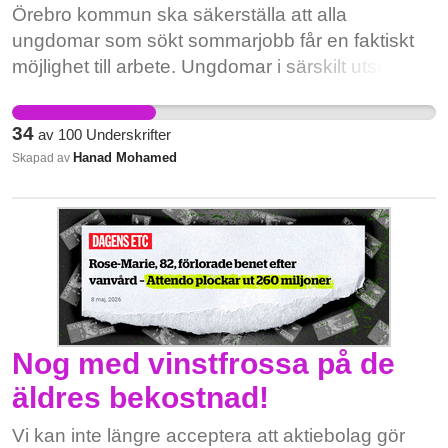
Örebro kommun ska säkerställa att alla
ungdomar som sökt sommarjobb får en faktiskt
möjlighet till arbete. Ungdomar i särskilt utsatta
områden, särskilt Vivalla, ska prioriteras eftersom
behovet av stöd, arbetslivserfarenhet och
34
av
100
Underskrifter
framtidstro är som störst där.
Hanad Mohamed
Skapad av
Nog med vinstfrossa på de
äldres bekostnad!
Vi kan inte längre acceptera att aktiebolag gör