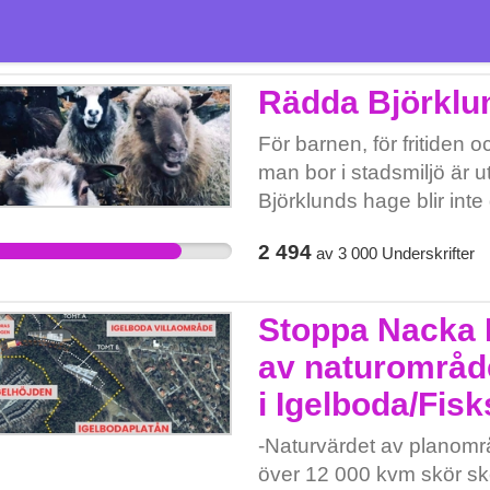
Rädda Björklu
För barnen, för fritiden o
man bor i stadsmiljö är ut
Björklunds hage blir int
måste kämpa för att det 
2 494
av
3 000
Underskrifter
Stoppa Nacka
av naturområde
i Igelboda/Fisk
-Naturvärdet av planområd
över 12 000 kvm skör skog