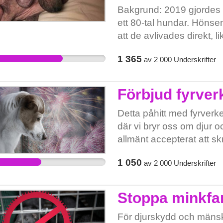
motsätta sig deras egna 
Bakgrund: 2019 gjordes et
ett 80-tal hundar. Hönsen 
att de avlivades direkt,
hundarna avled kort eft
1 365
av
2 000
Underskrifter
mestadels i två små husv
fastigheten. Några låg i
stora delar av kroppen oc
Förbjud fyrverk
ögon-, öron- och hud-pro
magra och fruktansvärt 
Detta påhitt med fyrverke
hade längre päls hade av
där vi bryr oss om djur o
orsaka frätskador på hude
allmänt accepterat att 
de låg i en liten kattbur.
klöser sig själva blodiga
1 050
av
2 000
Underskrifter
på benen. Tre andra tika
smällar!
tillslaget. Alla dessa hun
lider de alla av olika gr
Stoppa minkfa
föddes efter räddningen.
djurplågeri dömas till bö
För djurskydd och mänskl