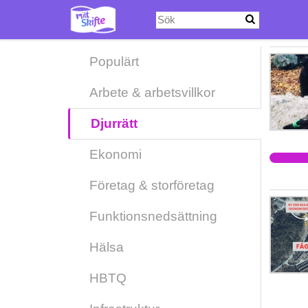
Hoppa
till
huvudinnehåll
Populärt
Arbete & arbetsvillkor
Djurrätt
Ekonomi
Företag & storföretag
Funktionsnedsättning
Hälsa
HBTQ