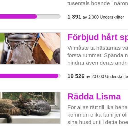
tusentals boende i närom
avskilt från övrig bebyg
1 391
av
2 000
Underskrifter
riskerna i ett redan utsa
i direkt närhet till boend
Fågelhöjden - Över 1000 
Förbjud hårt 
plats till industri och L
000 kubikmeter berg komme
Vi måste ta hästarnas väl
Lugna Promenaden, Igel
första rummet. Spända n
Fågelhöjden. - Ny väg kom
hindrar även deras andnin
kommer tung trafik att kö
prisrosetter stå över häs
19 526
av
20 000
Underskrifte
också för djur. -Av Grö
amatörer eller den profes
sid 23, framgår att områ
spridningskorridoren m
Rädda Lisma
vid Gröna dalen och vida
denna förbindelse. - Vårt
För allas rätt till lika b
negativt. - Den ekonomisk
kommun olika familjer olik
kopplingen till arbetstill
sina husdjur till detta bo