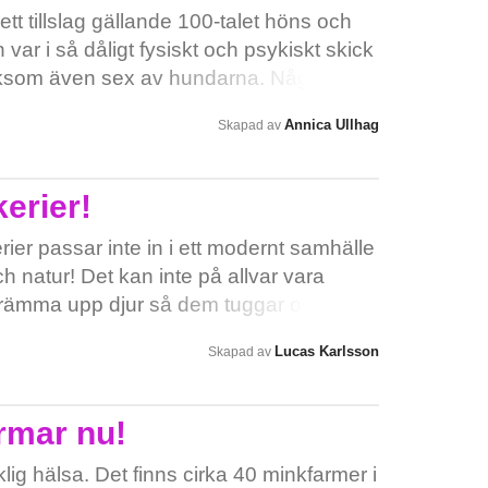
vision.
t tillslag gällande 100-talet höns och
var i så dåligt fysiskt och psykiskt skick
 liksom även sex av hundarna. Några av
er omhändertagandet. Hundarna fanns
Annica Ullhag
Skapad av
agnar i skogen, några i bilar och andra i
 för små burar, några saknande päls på
h alla var vanskötta: oklippta klor, svåra
erier!
blem, skador som inte skötts om, otroligt
smutsiga och traumatiserade. De som
rier passar inte in i ett modernt samhälle
föring i kakor hängande vilket kan
ch natur! Det kan inte på allvar vara
n. En tik hade precis fött tre valpar och
skrämma upp djur så dem tuggar och
 Tiken var så svag att hon inte kunde stå
 när dem försöker hitta skydd från alla
Lucas Karlsson
Skapad av
r var högdräktiga och födde strax efter
dar har idag fått bra hem, men trots det
ader av trauma, till och med de valpar som
rmar nu!
 Enligt brottsbalken kan man för
ter och/eller max 2 års fängelse. Vi menar
ig hälsa. Det finns cirka 40 minkfarmer i