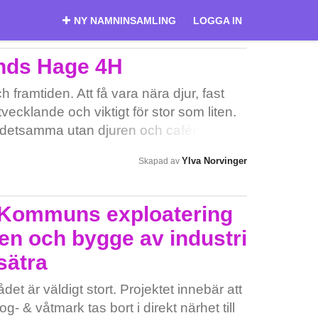
NY NAMNINSAMLING
LOGGA IN
nds Hage 4H
ch framtiden. Att få vara nära djur, fast
vecklande och viktigt för stor som liten.
e detsamma utan djuren och caféet. Vi
ska få vara kvar!
Ylva Norvinger
Skapad av
 Kommuns exploatering
n och bygge av industri
sätra
et är väldigt stort. Projektet innebär att
- & våtmark tas bort i direkt närhet till