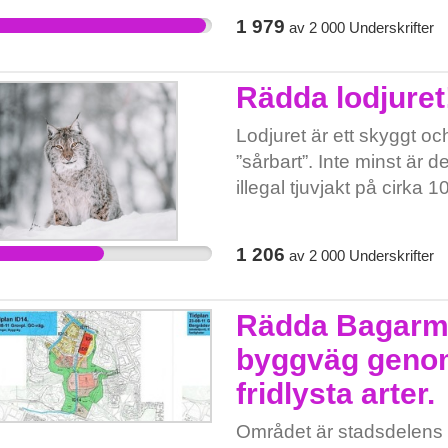
svag. - Detaljplanen från
1 979
av
2 000
Underskrifter
och beaktar således inte
LÄS MER OM VAD SOM
https://withinfluencers.my
Rädda lodjuret
Lodjuret är ett skyggt oc
”sårbart”. Inte minst är d
illegal tjuvjakt på cirka 
länsstyrelser en omfattan
södra och mellersta Sveri
1 206
av
2 000
Underskrifter
ännu inte offentliggjorts)!
forskarna betyder att de t
så lågt antal lodjur att d
Rädda Bagarm
1 250 lodjur i Sverige id
byggväg genom
minska för varje år efte
fridlysta arter.
varje år (vilket inte är s
lodjurets parningstid, i m
Området är stadsdelens 
skydda extra noga. I det l