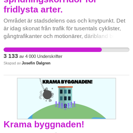
fridlysta arter.
Området är stadsdelens oas och knytpunkt. Det
är idag skonat från trafik för tusentals cyklister,
gångtrafikanter och motionärer, däribland barn
som har denna väg som säker skolväg. Förutom
det berörs Skarpnäcks sportfält som används
3 133
av
4 000
Underskrifter
flitigt av unga, vuxna och idrottsföreningar, stort
Josefin Dalgren
Skapad av
rekreativt naturområde, hundrastgård med
tillhörande hundklubb, mountainbikebana,
kollektivtrafik, boende i området samt K-märkta
Bergholmstorpet med aktivt föreningsliv och
odlingar. Att detta område får stå orörd utan
trafikerad väg har stor påverkan på
medborgarnas hälsa, välmående och
levnadsstandard! Skarpnäck är byggd på porös
Krama byggnaden!
mark där husen redan har sättningar och inte