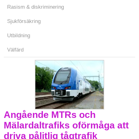
Rasism & diskriminering
Sjukförsäkring
Utbildning
Välfärd
Angående MTRs och
Mälardaltrafiks oförmåga att
driva pålitlig tågtrafik