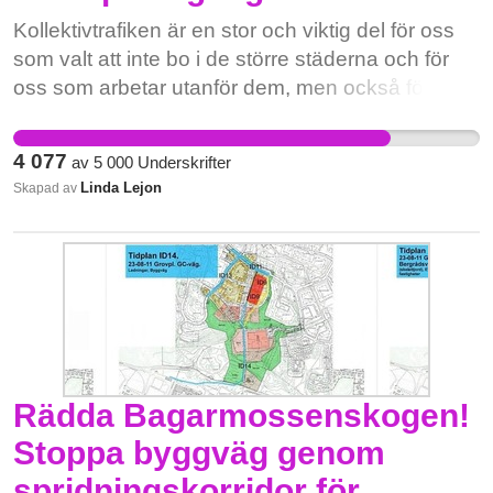
Kollektivtrafiken är en stor och viktig del för oss
som valt att inte bo i de större städerna och för
oss som arbetar utanför dem, men också för oss
som arbetar på annan ort än där vi bor. För våra
unga som behöver kollektivtrafiken för att utbilda
4 077
av
5 000
Underskrifter
sig. För oss som inte kan, vill eller ha råd att resa
Linda Lejon
Skapad av
med bil. Den bristfälliga tågtrafiken och till viss del
busstrafiken ställer till det så mycket för så
många, för både oss som reser och för dem som
väntar på oss. För oss som behöver ta oss från
punkt A till punkt B snabbt, smidigt och
miljövänligt.
Rädda Bagarmossenskogen!
Stoppa byggväg genom
spridningskorridor för