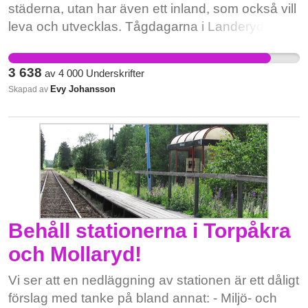
städerna, utan har även ett inland, som också vill
leva och utvecklas. Tågdagarna i Landeryd med
omnejd har dragit stor publik, och allt fler
upptäcker att det går bra att jobba i Hylte
3 638
av
4 000
Underskrifter
kommun, där hus är billigare att köpa och där
Evy Johansson
Skapad av
man kan njuta av natur och kultur. "Bästa
livsplatsen" ska gälla hela Halland!
Behåll stationerna i Torpåkra
och Mollaryd!
Vi ser att en nedläggning av stationen är ett dåligt
förslag med tanke på bland annat: - Miljö- och