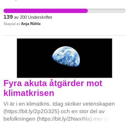
politikerna. Träd är stadens gröna lungor som ger
vila, dämpar buller, förbättrar luften och ger
139
av
200
Underskrifter
livsutrymme åt fåglar. I kvarteret Ratten var de
Anja Rühle
Skapad av
gamla träden även en del av den kulturhistoriska
miljön.
Fyra akuta åtgärder mot
klimatkrisen
Vi är i en klimatkris. Idag skriker vetenskapen
(https://bit.ly/2p2G325) och en stor del av
befolkningen (https://bit.ly/2NwxINs) mer än
någonsin för att vi länge vetat detta och