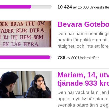
inte värdigt eller etiskt f
10 424
av
15 000
Underskrifte
stort ansvar ligger nu p
De kan se till att dagens 
press på regeringen. De 
Bevara Götebo
läkemedel också får läke
Den här namninsamlingen är
berätta för politikerna a
rättighet, och inte ett fö
där utförsäljningen red
786
av
800
Underskrifter
ett sammelsurium av skrä
köpt upp fastigheter*. Låt
Oavsett om du bor i hyres
Mariam, 14, ut
hyresrätten finnas för 
tjänade 933 kro
efter oss. Det är ett arv 
bevara för nästa. Här finn
Den här vackra familjen
fördjupa sig: Nätverket 
upp ett nytt liv här utan 
bild än den från mäklare 
svenska bättre än sitt e