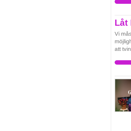
Låt 
Vi mås
möjligh
att tv
ovärdi