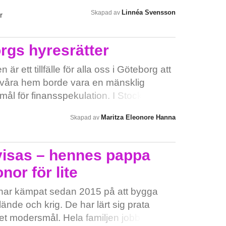
örsvarbart i välfärdslandet Sverige. Ett
Linnéa Svensson
Skapad av
r
å ledamöterna i Riksdagens socialutskott.
orättvisa upphör. De kan se till att sätta
kan se till att människor som behöver
rgs hyresrätter
medel som förlänger liv.
 ett tillfälle för alla oss i Göteborg att
tt våra hem borde vara en mänsklig
remål för finansspekulation. I Stockholm,
an skett beskrivs bostadsmarknaden som
Maritza Eleonore Hanna
Skapad av
ck, i en artikel, med oseriösa bolag som
 inte detta bli verklighet i Göteborg!
rätt eller bostadsrätt, behöver
visas – hennes pappa
oss som lever nu, och de som kommer
nor för lite
från tidigare generationer, och något att
s lite mer att läsa för den som vill
 har kämpat sedan 2015 på att bygga
Stoppa Ombildningarna vill ge en annan
elände och krig. De har lärt sig prata
och konsulter, och skriver tänkvärt:
get modersmål. Hela familjen jobbar