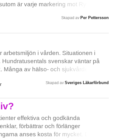
ssutom är varje markering mot Ryssland
 en enskild åtgärd får effekt, pressen på
Per Pettersson
Skapad av
ver tvärtom många små insatser som
rt för dem att fortsätta sina folkrättsbrott.
 arbetsmiljön i vården. Situationen i
ar. Hundratusentals svenskar väntar på
. Många av hälso- och sjukvårdens
till utmattning. Vi vill inte bara ha
Sveriges Läkarförbund
Skapad av
r
ttag för en bättre arbetsmiljö innan det är
an vi inte hjälpa dig att bli frisk.
liv?
ienter effektiva och godkända
enklar, förbättrar och förlänger
ngarna anses kosta för mycket. Det är