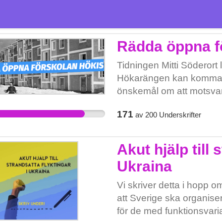
Rädda öppna f
Tidningen Mitti Söderort 
Hökarängen kan komma a
önskemål om att motsvari
få längre öppettider. Det 
171
av
200
Underskrifter
olika stadsdelar mot vara
för barn och föräldraledi
motståndskraft genom att
Akut hjälp till 
vid krig. Stadsdelsnämn
Ukraina
småsummor det handlar
samhällsnytta. Skolborg
Vi skriver detta i hopp
i örat och säg att det int
att Sverige ska organise
kommunens kärnverksam
för de med funktionsvar
så att vi får en trevligar