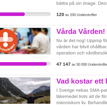
stanna i Sverige!
bättra på sin image. De
värd något. Det är sällan
120
av
200
Underskrifter
den ryska regimen behö
totalt sett gör det ohållba
Vårda Vården!
Nu är det nog! Upprop för
vården har blivit ohållb
operation och vårdbesök
medarbetare är på gränsen 
47 147
av
50 000
Underskrifte
applåder – vi vill ha kraf
för sent. Om vi blir sjuka k
Vad kostar ett 
I Sverige nekas SMA-pat
läkemedel trots att de för
människors liv. Behandli