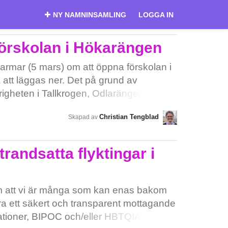
NY NAMNINSAMLING
LOGGA IN
örskolan i Hökarängen
larmar (5 mars) om att öppna förskolan i
tt läggas ner. Det på grund av
gheten i Tallkrogen, Odlarängen, skulle
är fel att ställa verksamheter för barn i
Christian Tengblad
Skapad av
ndra. Mötesplatser är inte bara trevligt
ga, utan stärker också samhället
 fler känner varandra och kan hjälpas åt
strandsatta flyktingar i
den skyller på budgeten, men det är
 om och som ger en enorm
arrådet måste ta Farsta stadsdelsnämnd
 om att vi är många som kan enas bakom
e blir tal om någon nerläggning av
ra ett säkert och transparent mottagande
heter! Tvärtom borde budgeten ökas
iationer, BIPOC och/eller HBTQIA+
e och tryggare förort. I april kommer