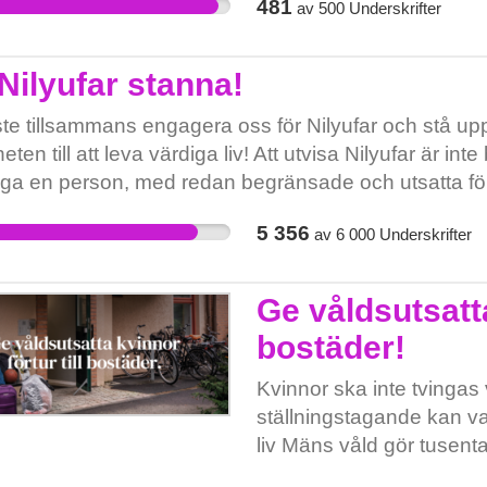
inställning till ordet me
481
av
500
Underskrifter
detta är ett krav, utan d
stark, gemensam röst. Sk
också vill att Mariam och
"Förvaltningsledningen ha
och dela gärna med fler
bör råda i samtliga verks
Nilyufar stanna!
vara berörda av utförsäl
specialkost och anpassa
te tillsammans engagera oss för Nilyufar och stå upp fö
slutsats är att i nuläget
eten till att leva värdiga liv! Att utvisa Nilyufar är i
verksamheter följa ”Nati
inga en person, med redan begränsade och utsatta föruts
och anpassade måltider 
g miljö och vardag. Det kan vi inte acceptera!
kosttillskott för barn un
5 356
av
6 000
Underskrifter
till barn under 3 år." /u
av kommunens förskolor. 
kost är föräldrarnas ansv
Ge våldsutsatta
godkända kosttillskott kä
bostäder!
uppgift att ge barnen kost
gott om berikade produk
Kvinnor ska inte tvingas va
vad gäller vitaminer och
ställningstagande kan v
på livsmedelsverkets he
liv Mäns våld gör tusent
https://www.livsmedelsve
barn tvingas fly för att de